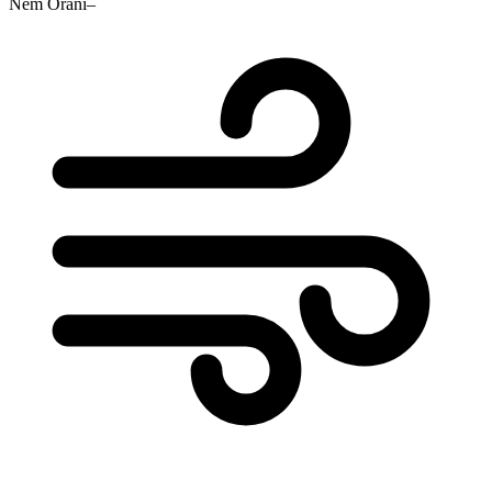
Nem Oranı
–