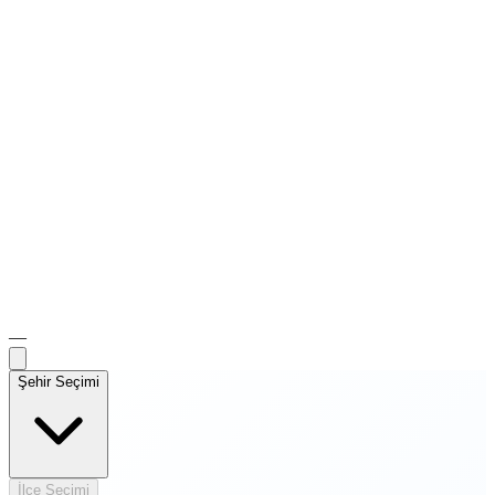
—
Şehir Seçimi
İlçe Seçimi