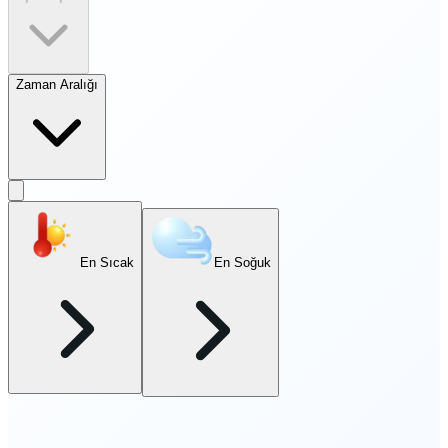
Zaman Aralığı
En Sıcak
En Soğuk