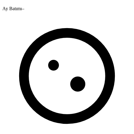
Ay Batımı
–