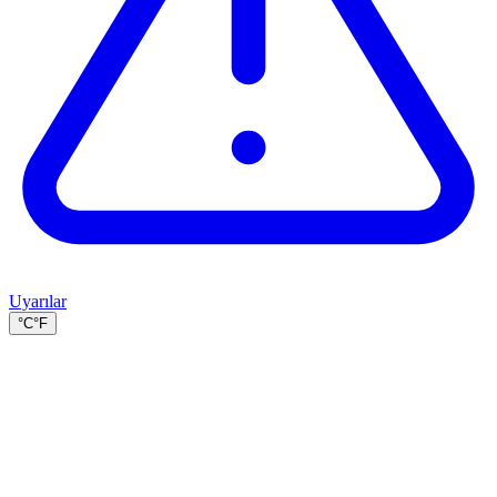
Uyarılar
°C
°F