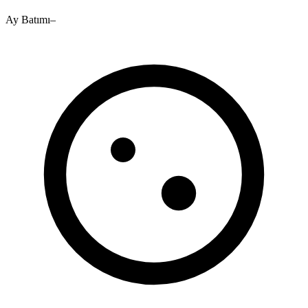
Ay Batımı
–