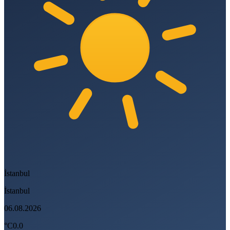
İstanbul
İstanbul
06.08.2026
°C
0.0