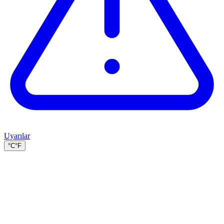
Uyarılar
°C
°F