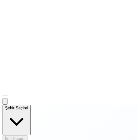
—
Şehir Seçimi
İlçe Seçimi