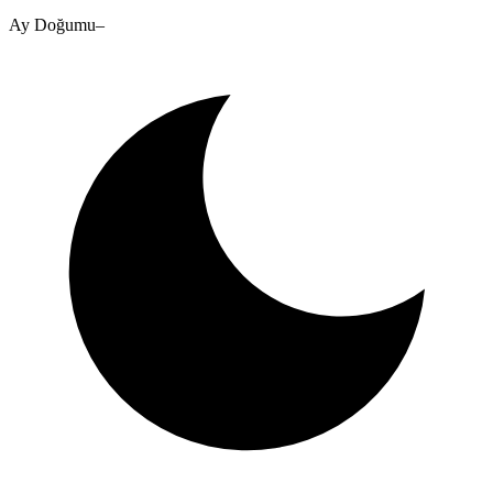
Ay Doğumu
–