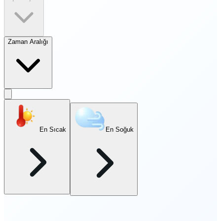
Zaman Aralığı
En Sıcak
En Soğuk