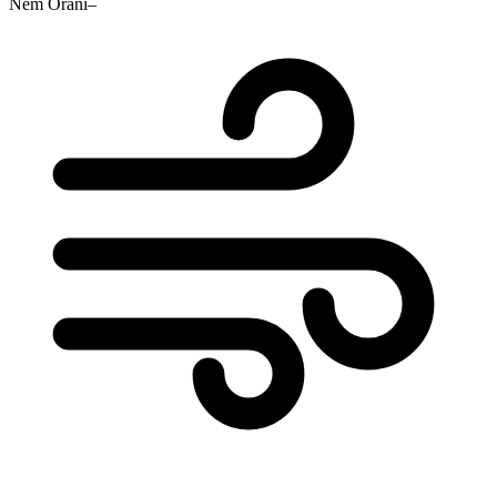
Nem Oranı
–