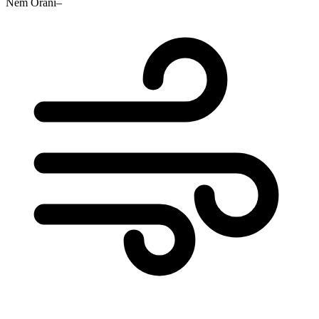
Nem Oranı
–