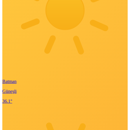
Batman
Güneşli
36.1°