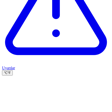
Uyarılar
°C
°F