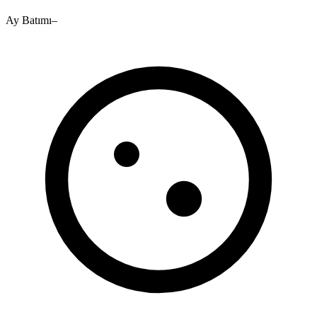
Ay Batımı
–