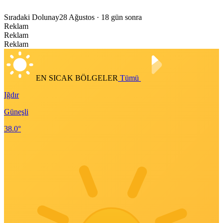
Sıradaki Dolunay
28 Ağustos
· 18 gün sonra
Reklam
Reklam
Reklam
EN SICAK BÖLGELER
Tümü
Iğdır
Güneşli
38.0°