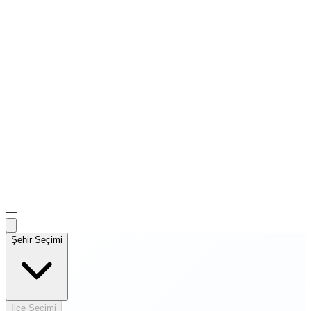
—
Şehir Seçimi
İlçe Seçimi