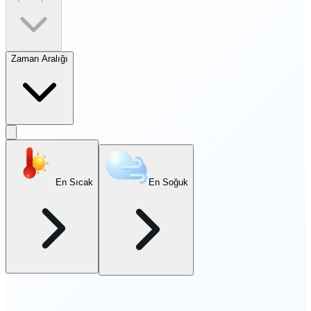
Zaman Aralığı
En Sıcak
En Soğuk