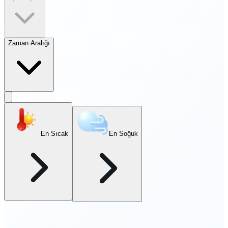
Zaman Aralığı
En Sıcak
En Soğuk