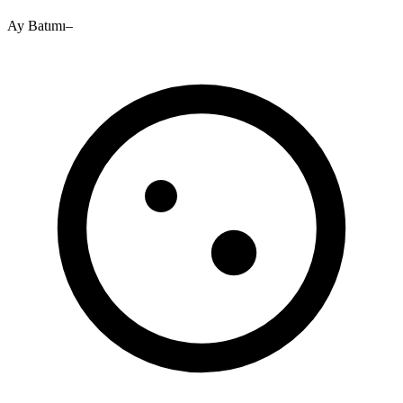
Ay Batımı
–