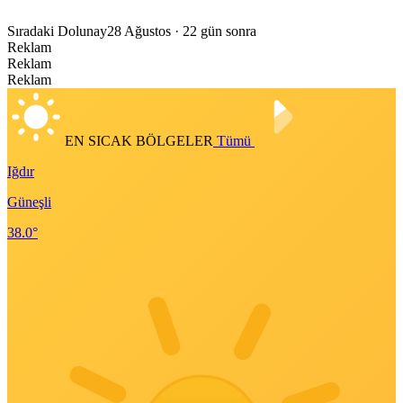
Sıradaki Dolunay
28 Ağustos
· 22 gün sonra
Reklam
Reklam
Reklam
EN SICAK BÖLGELER
Tümü
Iğdır
Güneşli
38.0°