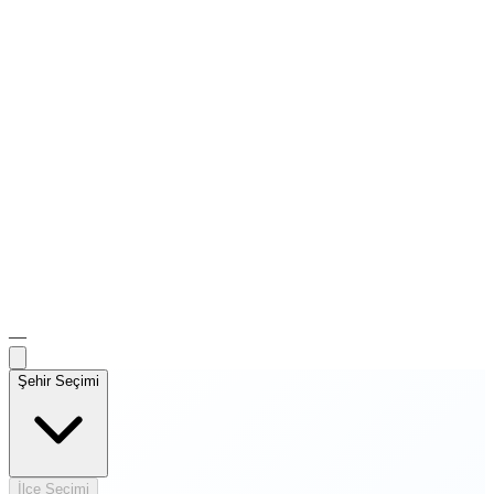
—
Şehir Seçimi
İlçe Seçimi