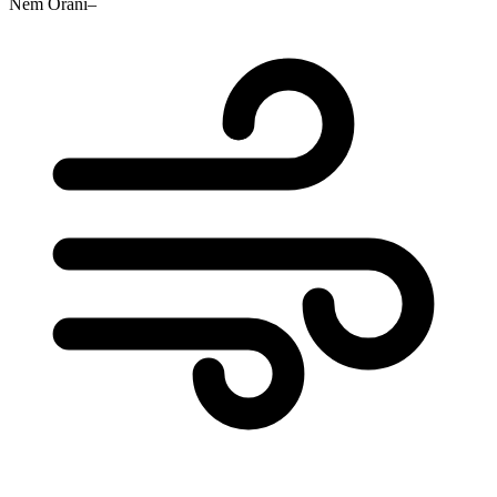
Nem Oranı
–