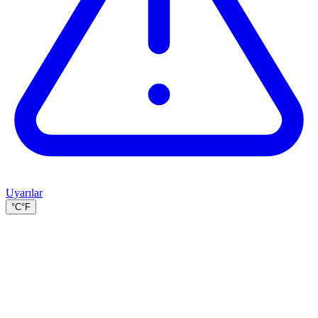
Uyarılar
°C
°F