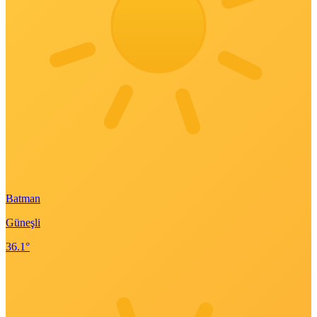
Batman
Güneşli
36.1°