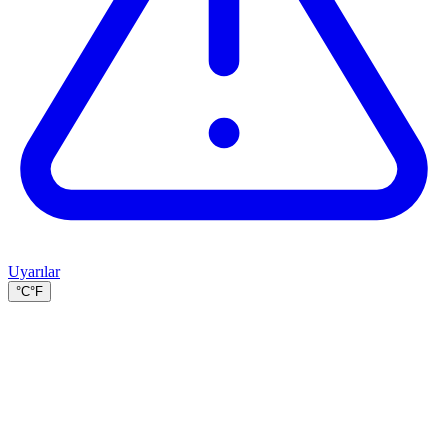
Uyarılar
°C
°F