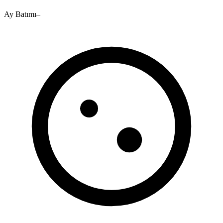
Ay Batımı
–