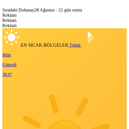
Sıradaki Dolunay
28 Ağustos
· 21 gün sonra
Reklam
Reklam
Reklam
EN SICAK BÖLGELER
Tümü
Iğdır
Güneşli
38.0°