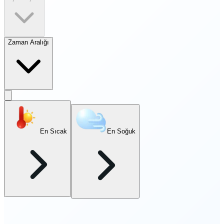
Zaman Aralığı
En Sıcak
En Soğuk