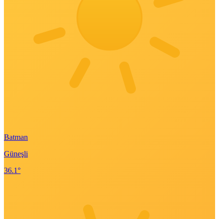
Batman
Güneşli
36.1°