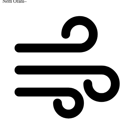
Nem Oranı
–