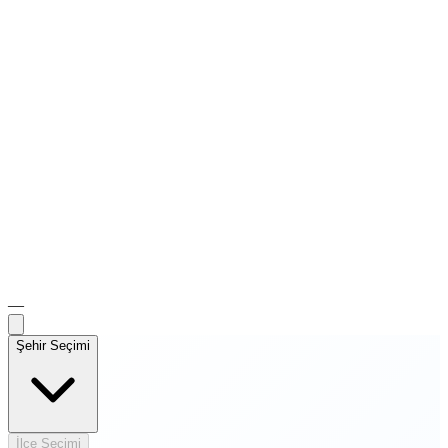
—
Şehir Seçimi
İlçe Seçimi