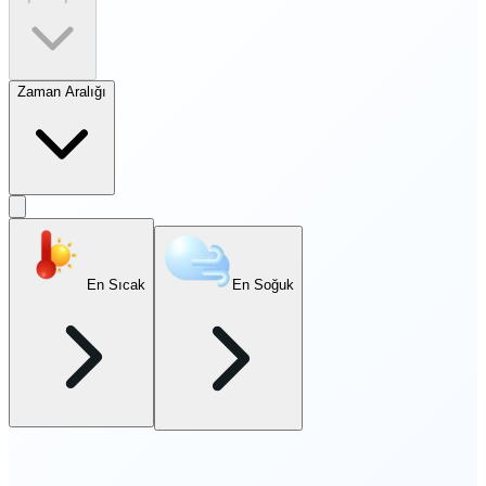
Zaman Aralığı
En Sıcak
En Soğuk