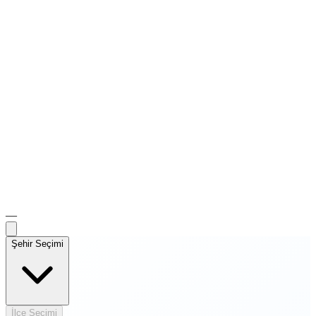
—
Şehir Seçimi
İlçe Seçimi