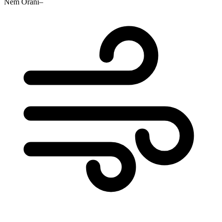
Nem Oranı
–