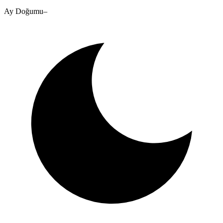
Ay Doğumu
–