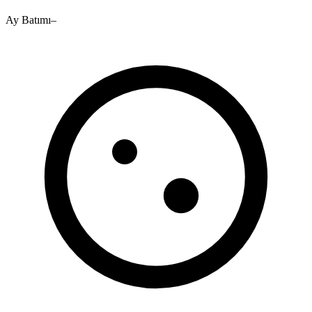
Ay Batımı
–