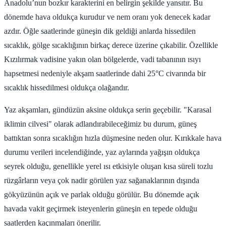
Anadolu’nun bozkır karakterini en belirgin şekilde yansıtır. Bu
dönemde hava oldukça kurudur ve nem oranı yok denecek kadar
azdır. Öğle saatlerinde güneşin dik geldiği anlarda hissedilen
sıcaklık, gölge sıcaklığının birkaç derece üzerine çıkabilir. Özellikle
Kızılırmak vadisine yakın olan bölgelerde, vadi tabanının ısıyı
hapsetmesi nedeniyle akşam saatlerinde dahi 25°C civarında bir
sıcaklık hissedilmesi oldukça olağandır.
Yaz akşamları, gündüzün aksine oldukça serin geçebilir. "Karasal
iklimin cilvesi" olarak adlandırabileceğimiz bu durum, güneş
battıktan sonra sıcaklığın hızla düşmesine neden olur. Kırıkkale hava
durumu verileri incelendiğinde, yaz aylarında yağışın oldukça
seyrek olduğu, genellikle yerel ısı etkisiyle oluşan kısa süreli tozlu
rüzgârların veya çok nadir görülen yaz sağanaklarının dışında
gökyüzünün açık ve parlak olduğu görülür. Bu dönemde açık
havada vakit geçirmek isteyenlerin güneşin en tepede olduğu
saatlerden kaçınmaları önerilir.