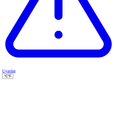
Uyarılar
°C
°F