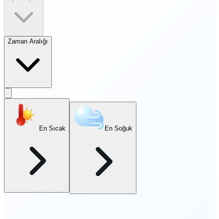
Zaman Aralığı
En Sıcak
En Soğuk