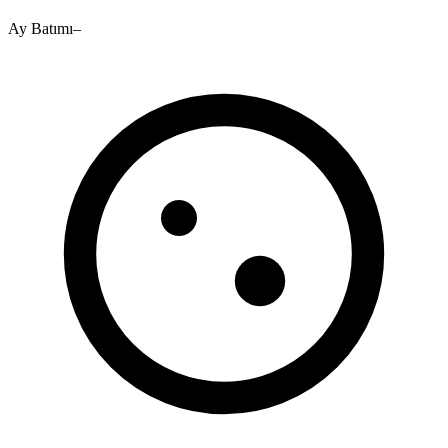
Ay Batımı
–