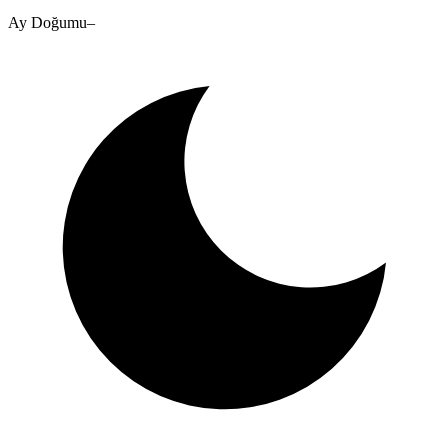
Ay Doğumu
–