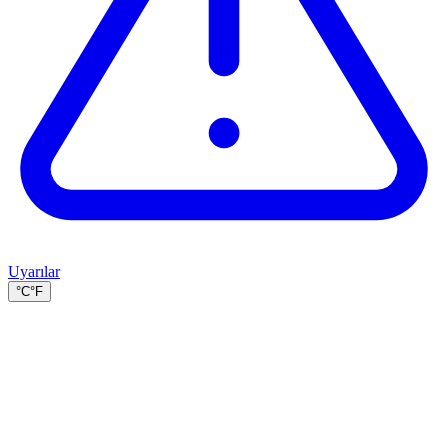
Uyarılar
°C
°F