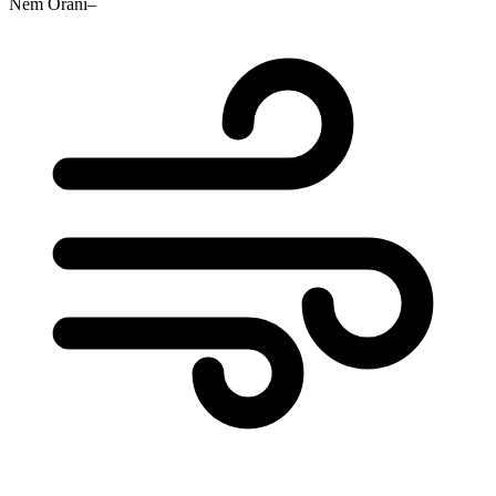
Nem Oranı
–