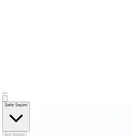
—
Şehir Seçimi
İlçe Seçimi