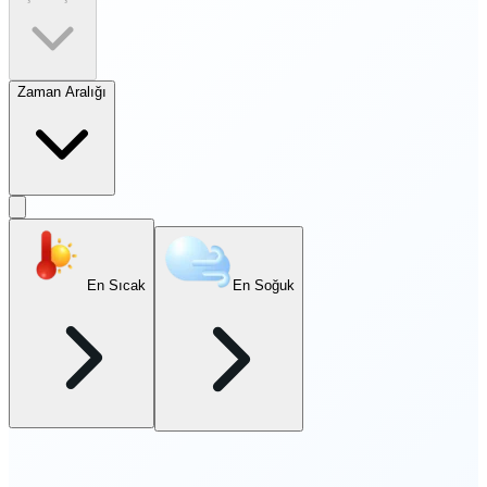
Zaman Aralığı
En Sıcak
En Soğuk