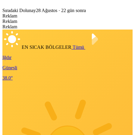
Sıradaki Dolunay
28 Ağustos
· 22 gün sonra
Reklam
Reklam
Reklam
EN SICAK BÖLGELER
Tümü
Iğdır
Güneşli
38.0°