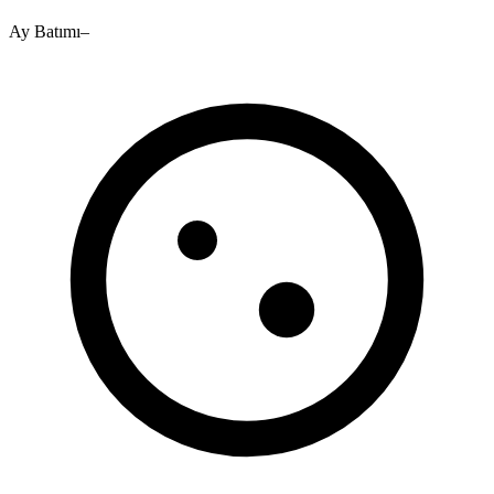
Ay Batımı
–