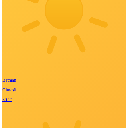
Batman
Güneşli
36.1°