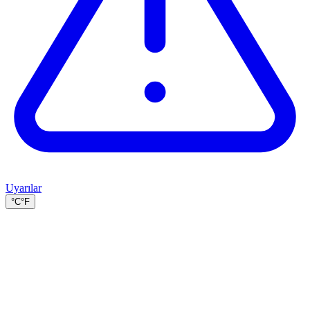
Uyarılar
°C
°F