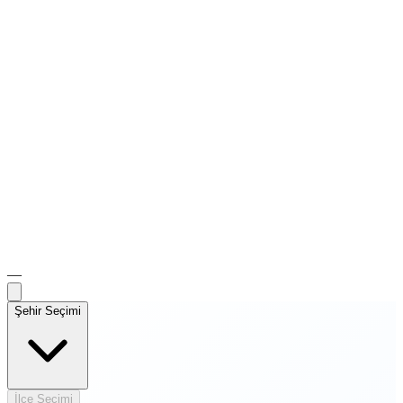
—
Şehir Seçimi
İlçe Seçimi