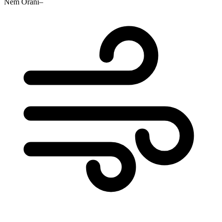
Nem Oranı
–