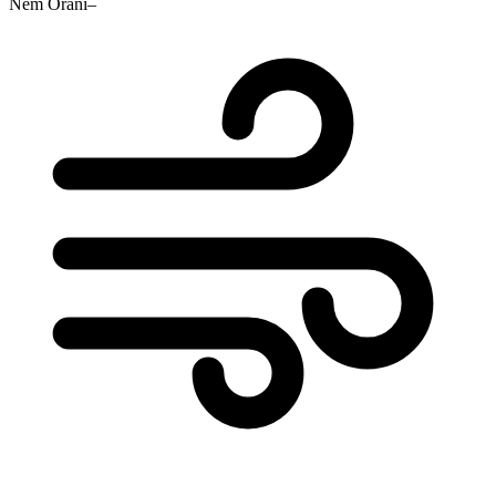
Nem Oranı
–