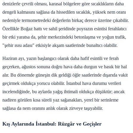
denizlerle çevrili olması, karasal bölgelere göre sıcaklıkların daha
dengeli kalmasını sağlasa da hissedilen sıcaklık, yüksek nem oranı
nedeniyle termometredeki değerlerin birkaç derece üzerine çıkabilir.
Özellikle Boğaz hattı ve sahil şeridinde poyrazın esintisi ferahlatıcı
bir etki yaratsa da, şehir merkezindeki betonlaşma ve yoğun trafik,
"şehir ısısı adası" etkisiyle akşam saatlerinde bunaltıcı olabilir.
Haziran ayı, yazın başlangıcı olarak daha hafif esintili ve ferah
geçerken, ağustos sonuna doğru hava daha durgun ve basık bir hal
alır. Bu dönemde güneşin dik geldiği öğle saatlerinde dışarıda vakit
geçirmek oldukça yorucu olabilir. İstanbul hava durumu verileri
incelendiğinde, bu aylarda yağış ihtimali oldukça düşüktür; ancak
nadiren görülen kısa süreli yaz sağanakları, yerel bir serinleme
sağlasa da nem oranını anlık olarak zirveye taşıyabilir.
Kış Aylarında İstanbul: Rüzgâr ve Geçişler