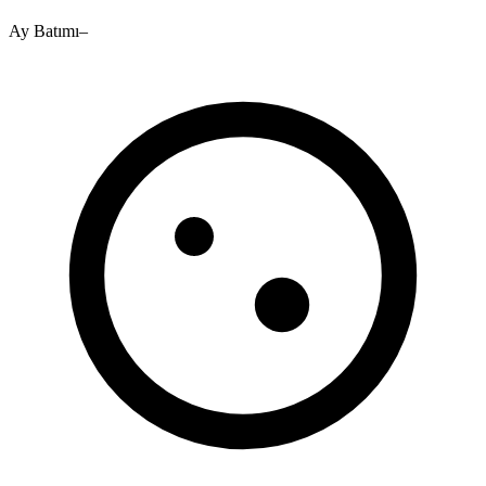
Ay Batımı
–