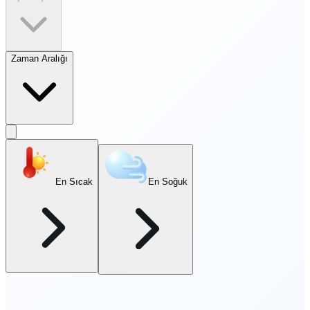
Zaman Aralığı
En Sıcak
En Soğuk