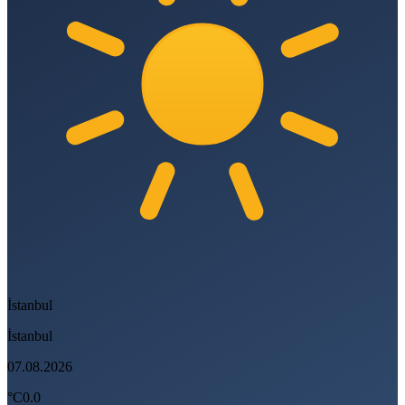
İstanbul
İstanbul
07.08.2026
°C
0.0