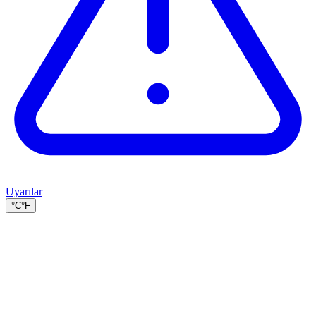
Uyarılar
°C
°F