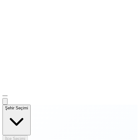
—
Şehir Seçimi
İlçe Seçimi