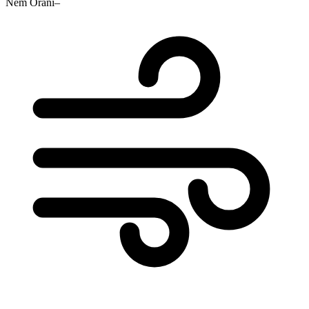
Nem Oranı
–