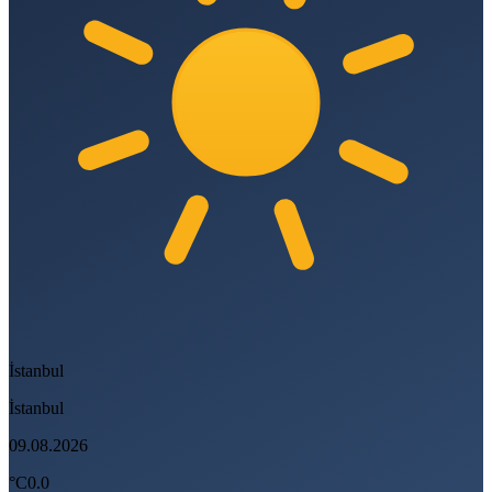
İstanbul
İstanbul
09.08.2026
°C
0.0