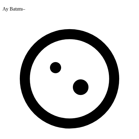
Ay Batımı
–