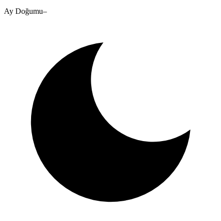
Ay Doğumu
–