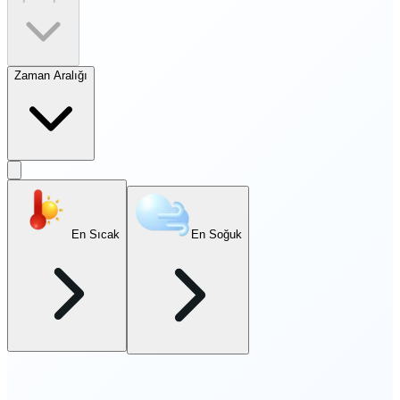
Zaman Aralığı
En Sıcak
En Soğuk