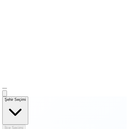
—
Şehir Seçimi
İlçe Seçimi