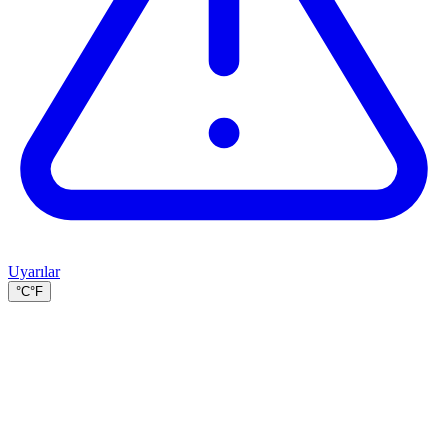
Uyarılar
°C
°F