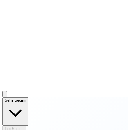
—
Şehir Seçimi
İlçe Seçimi