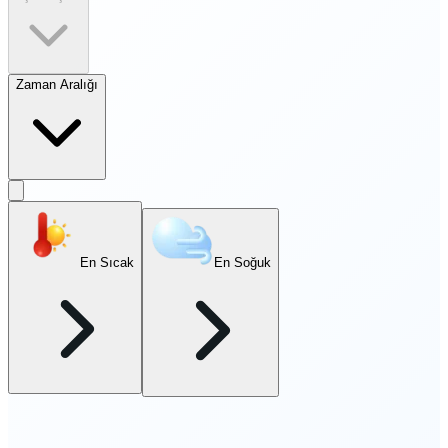
Zaman Aralığı
En Sıcak
En Soğuk