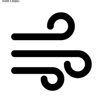
Nem Oranı
–