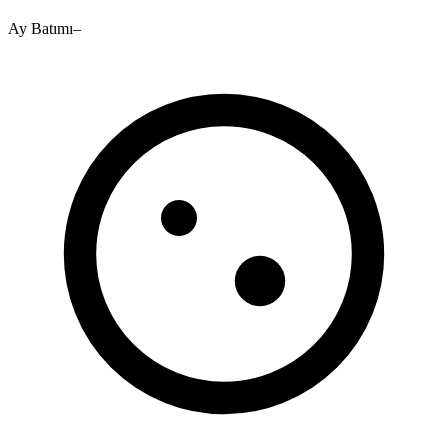
Ay Batımı
–