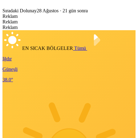
Sıradaki Dolunay
28 Ağustos
· 21 gün sonra
Reklam
Reklam
Reklam
EN SICAK BÖLGELER
Tümü
Iğdır
Güneşli
38.0°