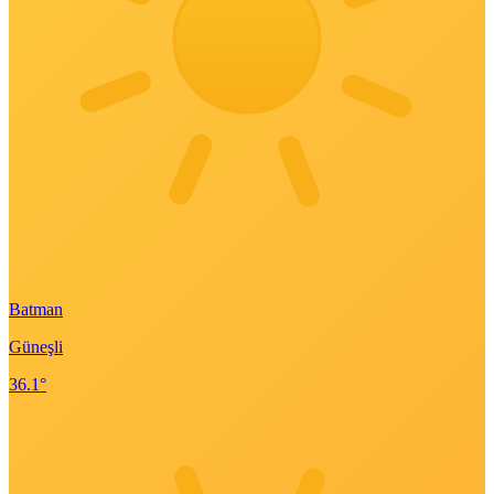
Batman
Güneşli
36.1°