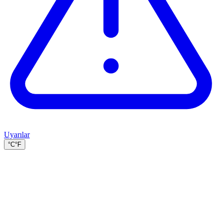
Uyarılar
°C
°F