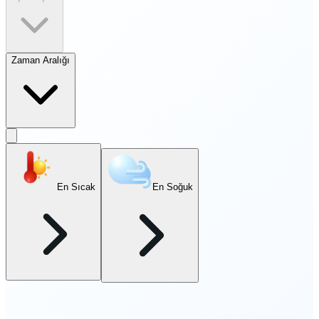
Zaman Aralığı
En Sıcak
En Soğuk