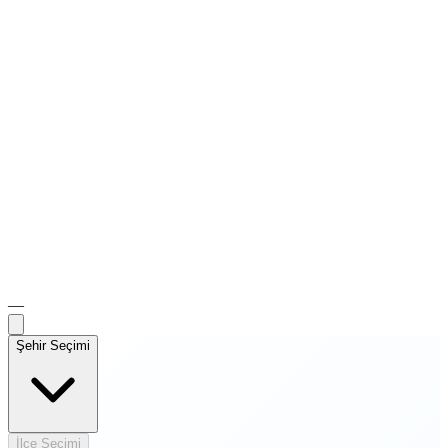
—
Şehir Seçimi
İlçe Seçimi