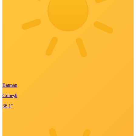
Batman
Güneşli
36.1°