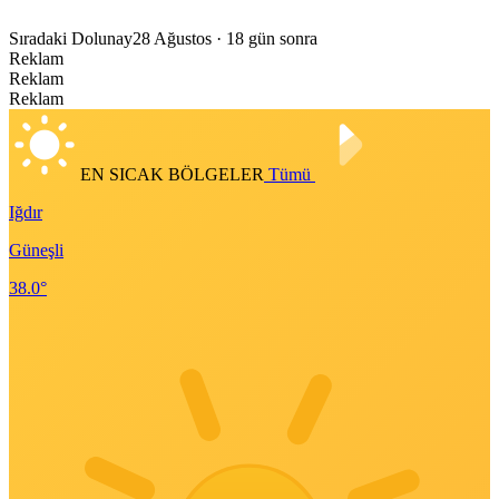
Sıradaki Dolunay
28 Ağustos
· 18 gün sonra
Reklam
Reklam
Reklam
EN SICAK BÖLGELER
Tümü
Iğdır
Güneşli
38.0°