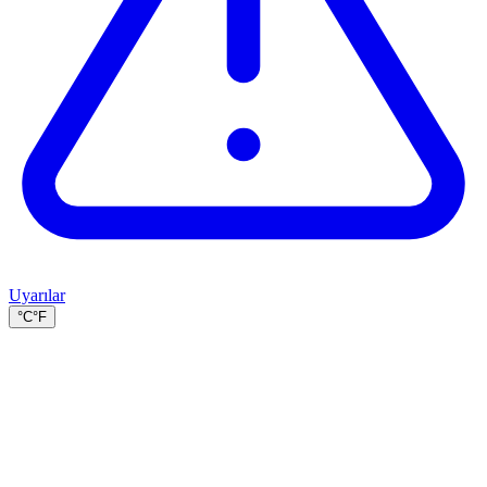
Uyarılar
°C
°F