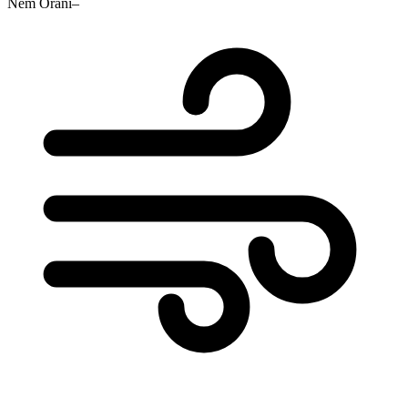
Nem Oranı
–