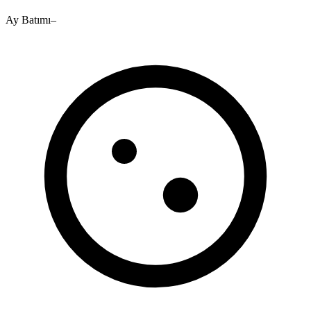
Ay Batımı
–