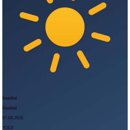
İstanbul
İstanbul
07.08.2026
°C
0.0