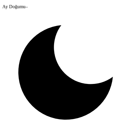
Ay Doğumu
–