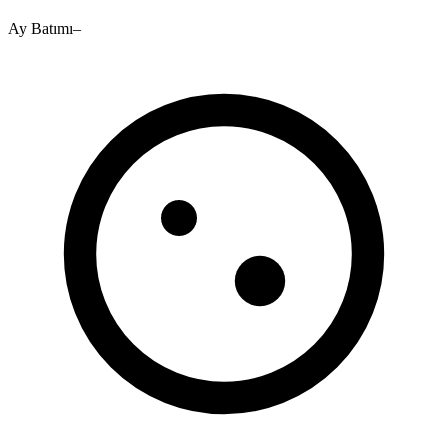
Ay Batımı
–