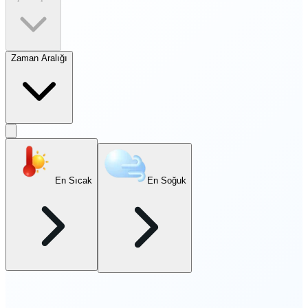
Zaman Aralığı
En Sıcak
En Soğuk