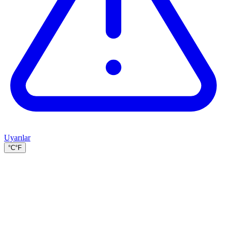
Uyarılar
°C
°F