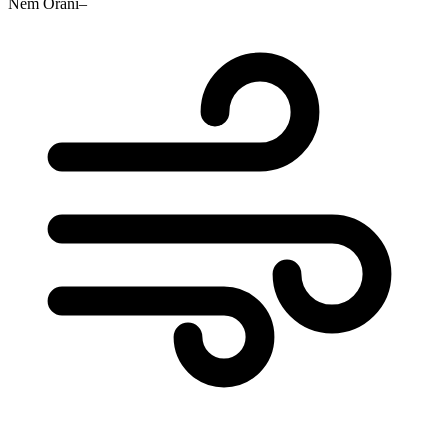
Nem Oranı
–