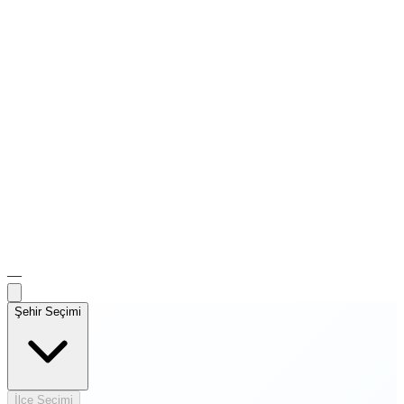
—
Şehir Seçimi
İlçe Seçimi