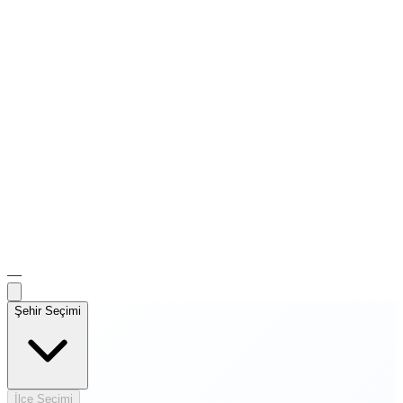
—
Şehir Seçimi
İlçe Seçimi