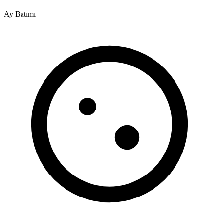
Ay Batımı
–