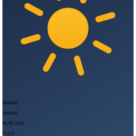
İstanbul
İstanbul
06.08.2026
°C
0.0