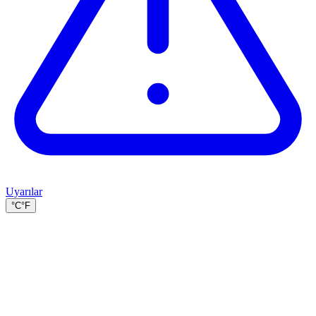
Uyarılar
°C
°F