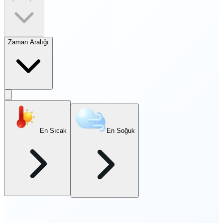
Zaman Aralığı
En Sıcak
En Soğuk