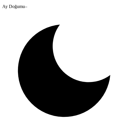
Ay Doğumu
–