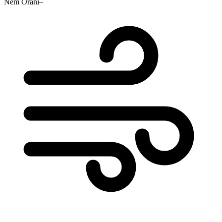
Nem Oranı
–