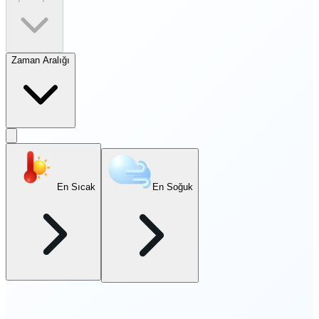
Zaman Aralığı
En Sıcak
En Soğuk