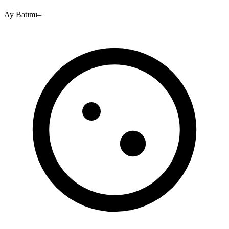
Ay Batımı
–