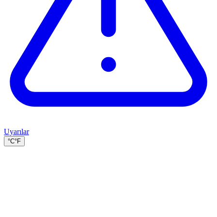
Uyarılar
°C
°F