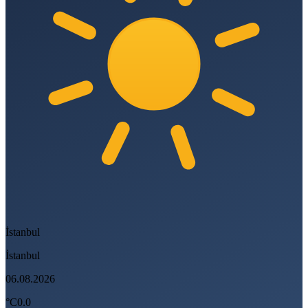
İstanbul
İstanbul
06.08.2026
°C
0.0