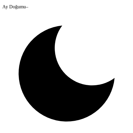
Ay Doğumu
–