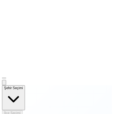
—
Şehir Seçimi
İlçe Seçimi