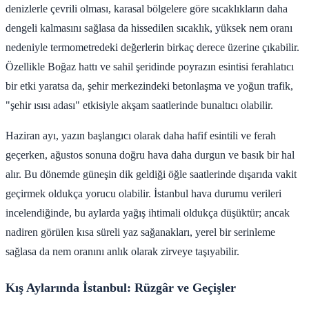
denizlerle çevrili olması, karasal bölgelere göre sıcaklıkların daha
dengeli kalmasını sağlasa da hissedilen sıcaklık, yüksek nem oranı
nedeniyle termometredeki değerlerin birkaç derece üzerine çıkabilir.
Özellikle Boğaz hattı ve sahil şeridinde poyrazın esintisi ferahlatıcı
bir etki yaratsa da, şehir merkezindeki betonlaşma ve yoğun trafik,
"şehir ısısı adası" etkisiyle akşam saatlerinde bunaltıcı olabilir.
Haziran ayı, yazın başlangıcı olarak daha hafif esintili ve ferah
geçerken, ağustos sonuna doğru hava daha durgun ve basık bir hal
alır. Bu dönemde güneşin dik geldiği öğle saatlerinde dışarıda vakit
geçirmek oldukça yorucu olabilir. İstanbul hava durumu verileri
incelendiğinde, bu aylarda yağış ihtimali oldukça düşüktür; ancak
nadiren görülen kısa süreli yaz sağanakları, yerel bir serinleme
sağlasa da nem oranını anlık olarak zirveye taşıyabilir.
Kış Aylarında İstanbul: Rüzgâr ve Geçişler