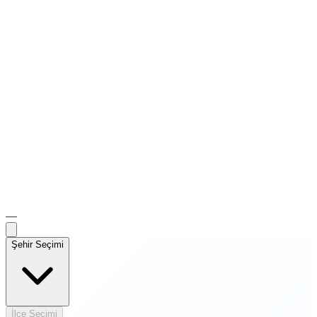
—
Şehir Seçimi
İlçe Seçimi