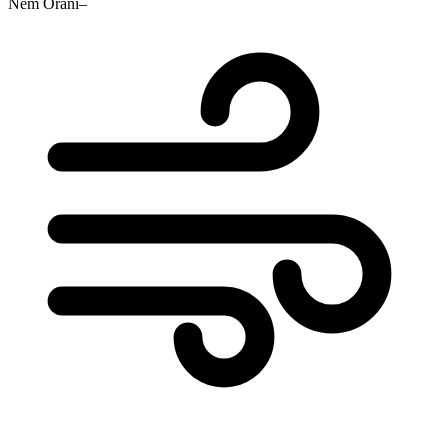
Nem Oranı
–