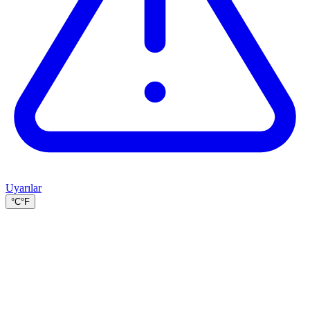
Uyarılar
°C
°F