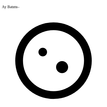
Ay Batımı
–