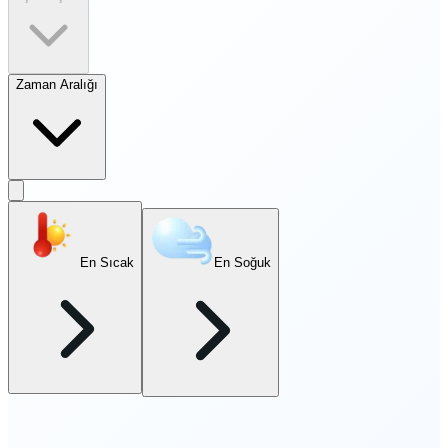
Zaman Aralığı
En Sıcak
En Soğuk