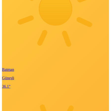
Batman
Güneşli
36.1°