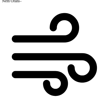
Nem Oranı
–