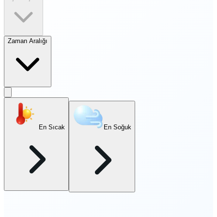
Zaman Aralığı
En Sıcak
En Soğuk