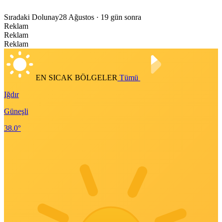
Sıradaki Dolunay
28 Ağustos
· 19 gün sonra
Reklam
Reklam
Reklam
EN SICAK BÖLGELER
Tümü
Iğdır
Güneşli
38.0°