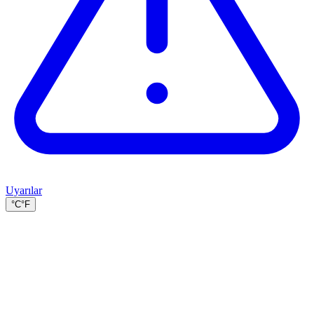
Uyarılar
°C
°F