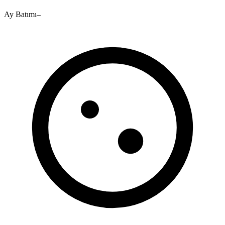
Ay Batımı
–