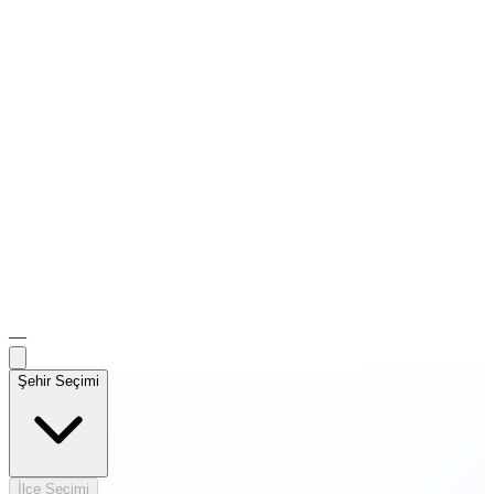
—
Şehir Seçimi
İlçe Seçimi