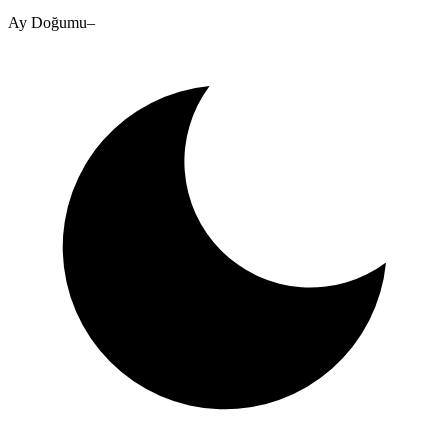
Ay Doğumu
–