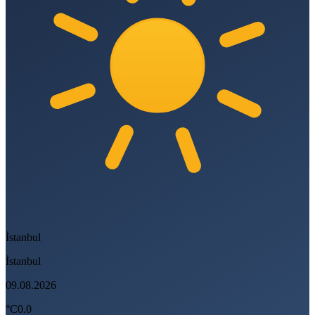
İstanbul
İstanbul
09.08.2026
°C
0.0