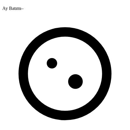
Ay Batımı
–