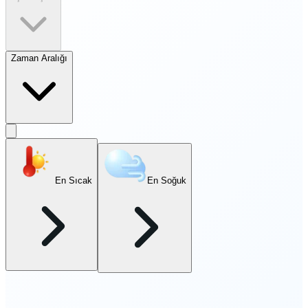
Zaman Aralığı
En Sıcak
En Soğuk