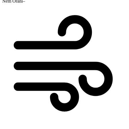
Nem Oranı
–