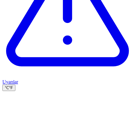
Uyarılar
°C
°F