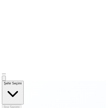
—
Şehir Seçimi
İlçe Seçimi