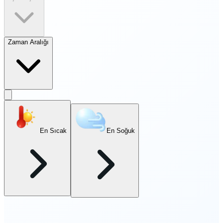
Zaman Aralığı
En Sıcak
En Soğuk