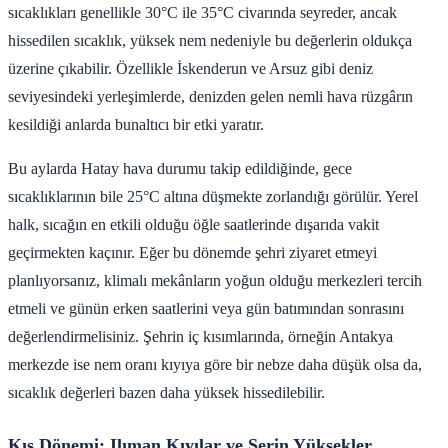
sıcaklıkları genellikle 30°C ile 35°C civarında seyreder, ancak
hissedilen sıcaklık, yüksek nem nedeniyle bu değerlerin oldukça
üzerine çıkabilir. Özellikle İskenderun ve Arsuz gibi deniz
seviyesindeki yerleşimlerde, denizden gelen nemli hava rüzgârın
kesildiği anlarda bunaltıcı bir etki yaratır.
Bu aylarda Hatay hava durumu takip edildiğinde, gece
sıcaklıklarının bile 25°C altına düşmekte zorlandığı görülür. Yerel
halk, sıcağın en etkili olduğu öğle saatlerinde dışarıda vakit
geçirmekten kaçınır. Eğer bu dönemde şehri ziyaret etmeyi
planlıyorsanız, klimalı mekânların yoğun olduğu merkezleri tercih
etmeli ve günün erken saatlerini veya gün batımından sonrasını
değerlendirmelisiniz. Şehrin iç kısımlarında, örneğin Antakya
merkezde ise nem oranı kıyıya göre bir nebze daha düşük olsa da,
sıcaklık değerleri bazen daha yüksek hissedilebilir.
Kış Dönemi: Ilıman Kıyılar ve Serin Yüksekler