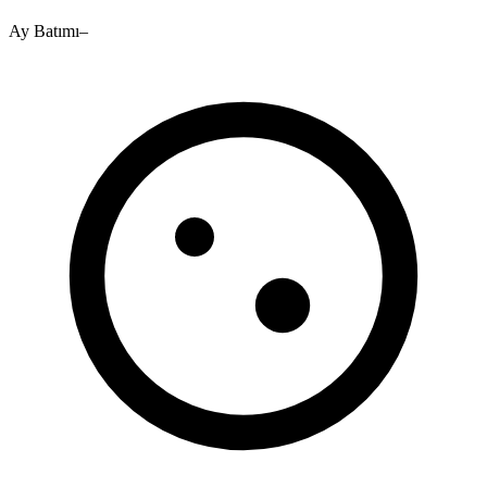
Ay Batımı
–