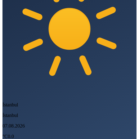
İstanbul
İstanbul
07.08.2026
°C
0.0