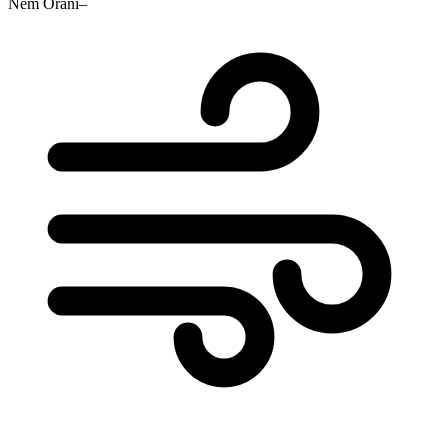
Nem Oranı
–