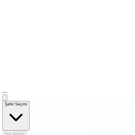
—
Şehir Seçimi
İlçe Seçimi