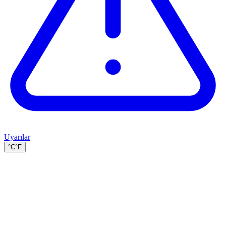
Uyarılar
°C
°F