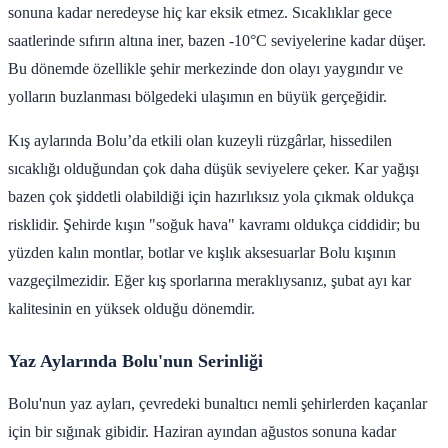
sonuna kadar neredeyse hiç kar eksik etmez. Sıcaklıklar gece
saatlerinde sıfırın altına iner, bazen -10°C seviyelerine kadar düşer.
Bu dönemde özellikle şehir merkezinde don olayı yaygındır ve
yolların buzlanması bölgedeki ulaşımın en büyük gerçeğidir.
Kış aylarında Bolu’da etkili olan kuzeyli rüzgârlar, hissedilen
sıcaklığı olduğundan çok daha düşük seviyelere çeker. Kar yağışı
bazen çok şiddetli olabildiği için hazırlıksız yola çıkmak oldukça
risklidir. Şehirde kışın "soğuk hava" kavramı oldukça ciddidir; bu
yüzden kalın montlar, botlar ve kışlık aksesuarlar Bolu kışının
vazgeçilmezidir. Eğer kış sporlarına meraklıysanız, şubat ayı kar
kalitesinin en yüksek olduğu dönemdir.
Yaz Aylarında Bolu'nun Serinliği
Bolu'nun yaz ayları, çevredeki bunaltıcı nemli şehirlerden kaçanlar
için bir sığınak gibidir. Haziran ayından ağustos sonuna kadar