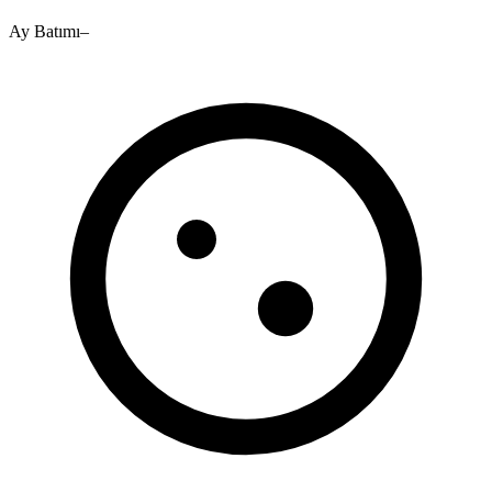
Ay Batımı
–