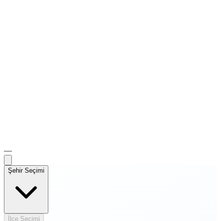
—
Şehir Seçimi
İlçe Seçimi