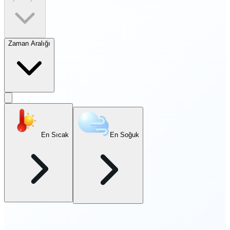
Zaman Aralığı
En Sıcak
En Soğuk