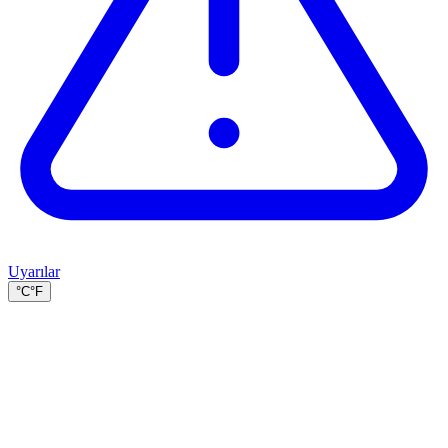
Uyarılar
°C
°F