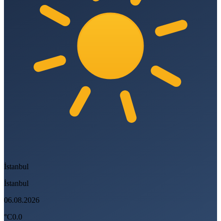
İstanbul
İstanbul
06.08.2026
°C
0.0