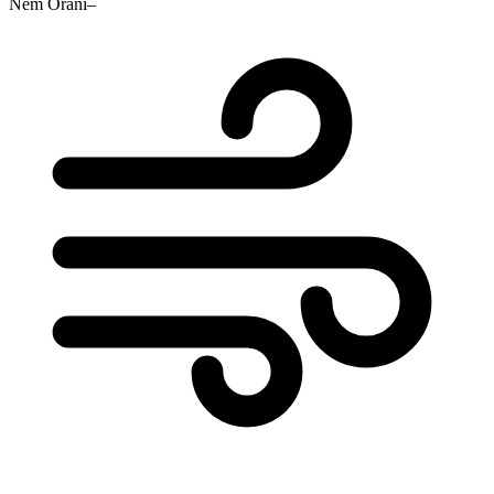
Nem Oranı
–