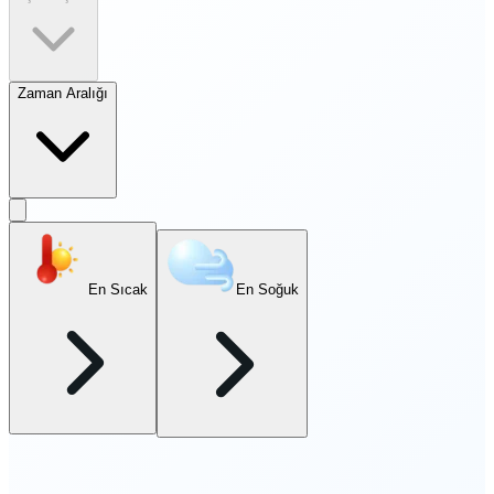
Zaman Aralığı
En Sıcak
En Soğuk