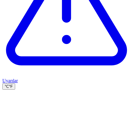
Uyarılar
°C
°F