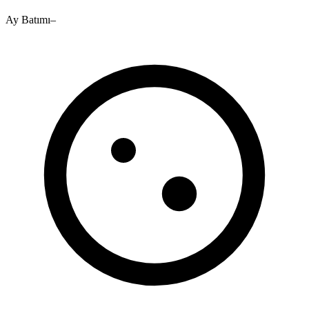
Ay Batımı
–