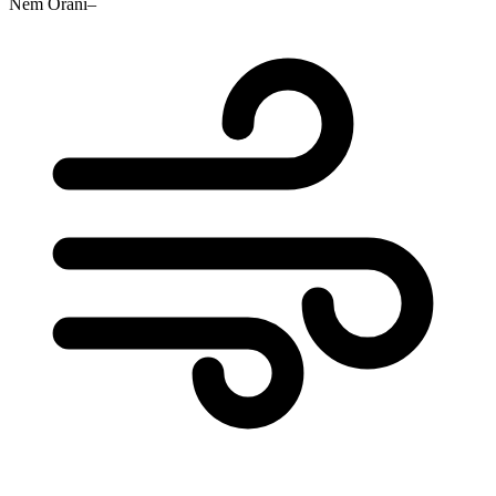
Nem Oranı
–