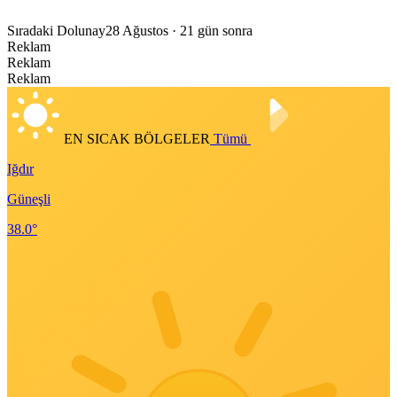
Sıradaki Dolunay
28 Ağustos
· 21 gün sonra
Reklam
Reklam
Reklam
EN SICAK BÖLGELER
Tümü
Iğdır
Güneşli
38.0°