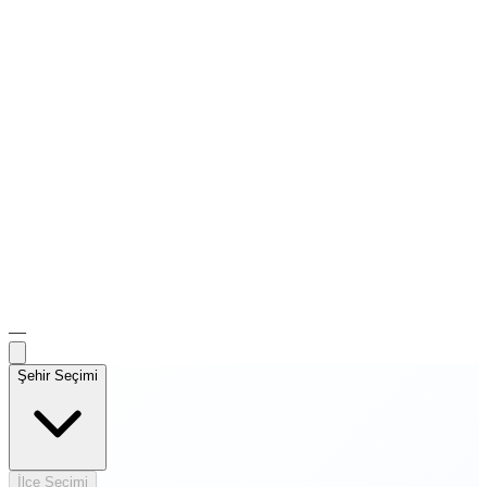
—
Şehir Seçimi
İlçe Seçimi