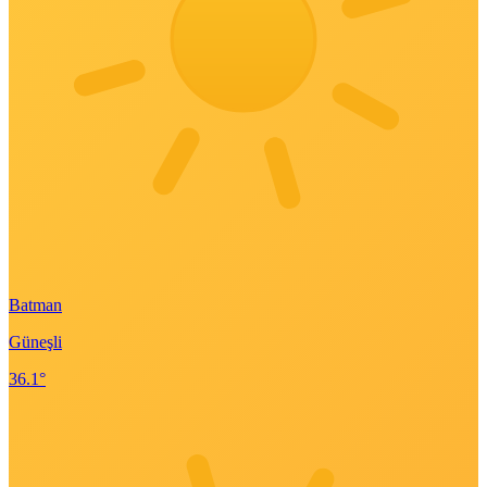
Batman
Güneşli
36.1°