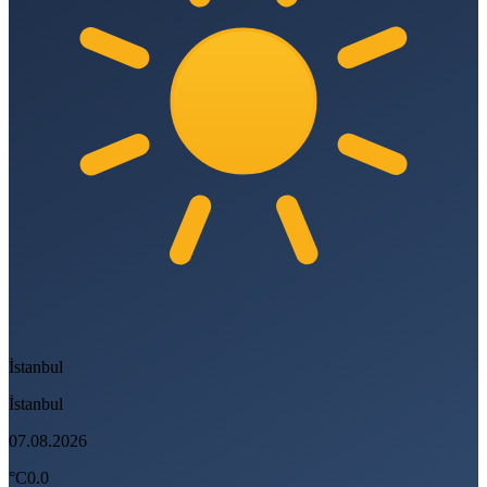
İstanbul
İstanbul
07.08.2026
°C
0.0