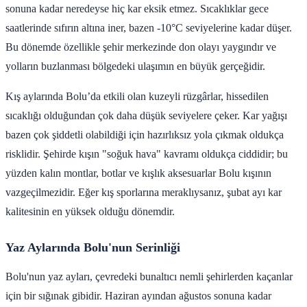
sonuna kadar neredeyse hiç kar eksik etmez. Sıcaklıklar gece
saatlerinde sıfırın altına iner, bazen -10°C seviyelerine kadar düşer.
Bu dönemde özellikle şehir merkezinde don olayı yaygındır ve
yolların buzlanması bölgedeki ulaşımın en büyük gerçeğidir.
Kış aylarında Bolu’da etkili olan kuzeyli rüzgârlar, hissedilen
sıcaklığı olduğundan çok daha düşük seviyelere çeker. Kar yağışı
bazen çok şiddetli olabildiği için hazırlıksız yola çıkmak oldukça
risklidir. Şehirde kışın "soğuk hava" kavramı oldukça ciddidir; bu
yüzden kalın montlar, botlar ve kışlık aksesuarlar Bolu kışının
vazgeçilmezidir. Eğer kış sporlarına meraklıysanız, şubat ayı kar
kalitesinin en yüksek olduğu dönemdir.
Yaz Aylarında Bolu'nun Serinliği
Bolu'nun yaz ayları, çevredeki bunaltıcı nemli şehirlerden kaçanlar
için bir sığınak gibidir. Haziran ayından ağustos sonuna kadar