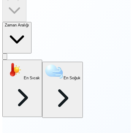
Zaman Aralığı
En Sıcak
En Soğuk