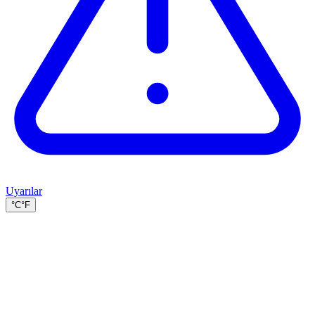
Uyarılar
°C
°F