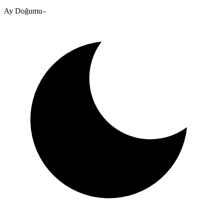
Ay Doğumu
–