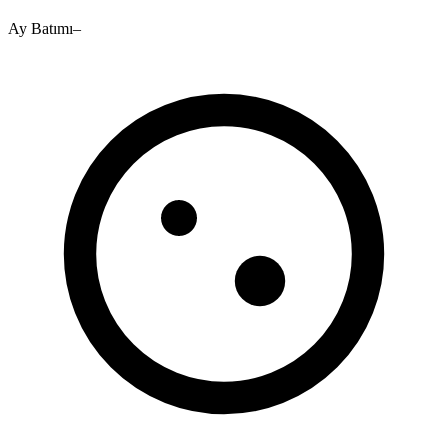
Ay Batımı
–