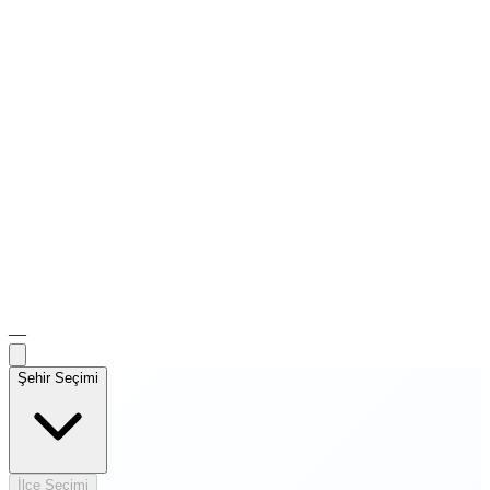
—
Şehir Seçimi
İlçe Seçimi