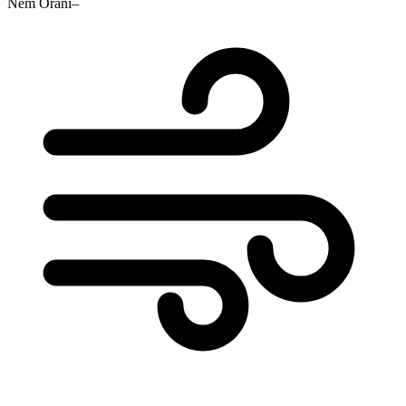
Nem Oranı
–