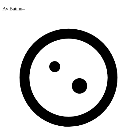
Ay Batımı
–