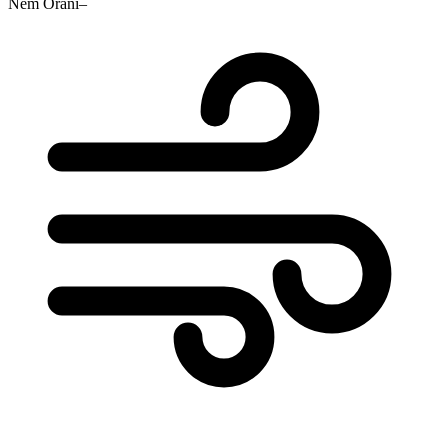
Nem Oranı
–