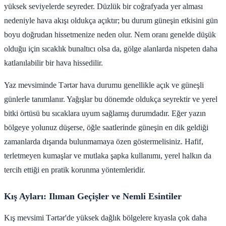
yüksek seviyelerde seyreder. Düzlük bir coğrafyada yer alması
nedeniyle hava akışı oldukça açıktır; bu durum güneşin etkisini gün
boyu doğrudan hissetmenize neden olur. Nem oranı genelde düşük
olduğu için sıcaklık bunaltıcı olsa da, gölge alanlarda nispeten daha
katlanılabilir bir hava hissedilir.
Yaz mevsiminde Tərtər hava durumu genellikle açık ve güneşli
günlerle tanımlanır. Yağışlar bu dönemde oldukça seyrektir ve yerel
bitki örtüsü bu sıcaklara uyum sağlamış durumdadır. Eğer yazın
bölgeye yolunuz düşerse, öğle saatlerinde güneşin en dik geldiği
zamanlarda dışarıda bulunmamaya özen göstermelisiniz. Hafif,
terletmeyen kumaşlar ve mutlaka şapka kullanımı, yerel halkın da
tercih ettiği en pratik korunma yöntemleridir.
Kış Ayları: Ilıman Geçişler ve Nemli Esintiler
Kış mevsimi Tərtər'de yüksek dağlık bölgelere kıyasla çok daha