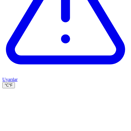
Uyarılar
°C
°F