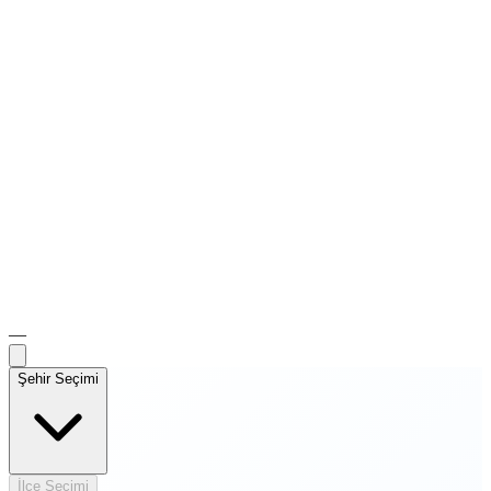
—
Şehir Seçimi
İlçe Seçimi