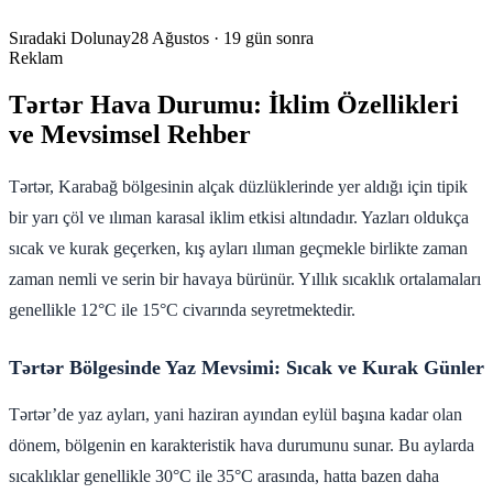
Sıradaki Dolunay
28 Ağustos
· 19 gün sonra
Reklam
Tərtər Hava Durumu: İklim Özellikleri
ve Mevsimsel Rehber
Tərtər, Karabağ bölgesinin alçak düzlüklerinde yer aldığı için tipik
bir yarı çöl ve ılıman karasal iklim etkisi altındadır. Yazları oldukça
sıcak ve kurak geçerken, kış ayları ılıman geçmekle birlikte zaman
zaman nemli ve serin bir havaya bürünür. Yıllık sıcaklık ortalamaları
genellikle 12°C ile 15°C civarında seyretmektedir.
Tərtər Bölgesinde Yaz Mevsimi: Sıcak ve Kurak Günler
Tərtər’de yaz ayları, yani haziran ayından eylül başına kadar olan
dönem, bölgenin en karakteristik hava durumunu sunar. Bu aylarda
sıcaklıklar genellikle 30°C ile 35°C arasında, hatta bazen daha