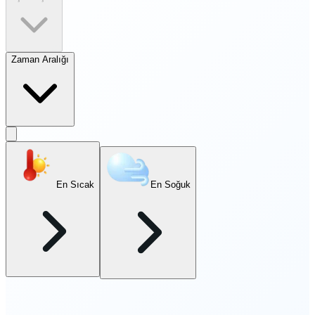
Zaman Aralığı
En Sıcak
En Soğuk