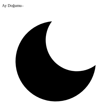
Ay Doğumu
–