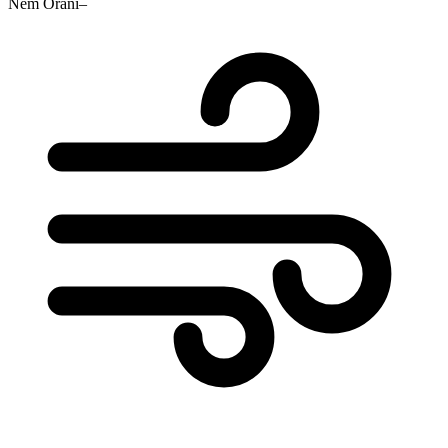
Nem Oranı
–