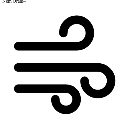
Nem Oranı
–