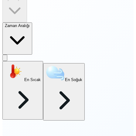
Zaman Aralığı
En Sıcak
En Soğuk