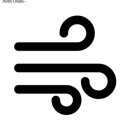
Nem Oranı
–