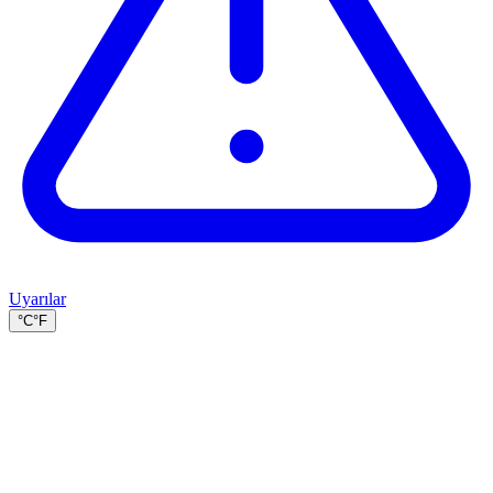
Uyarılar
°C
°F