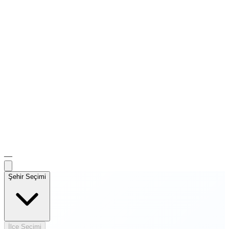
—
Şehir Seçimi
İlçe Seçimi