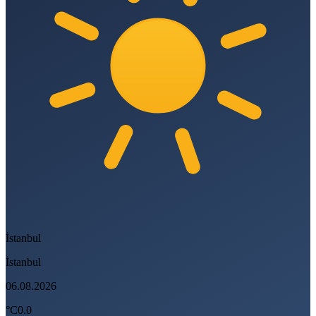
İstanbul
İstanbul
06.08.2026
°C
0.0