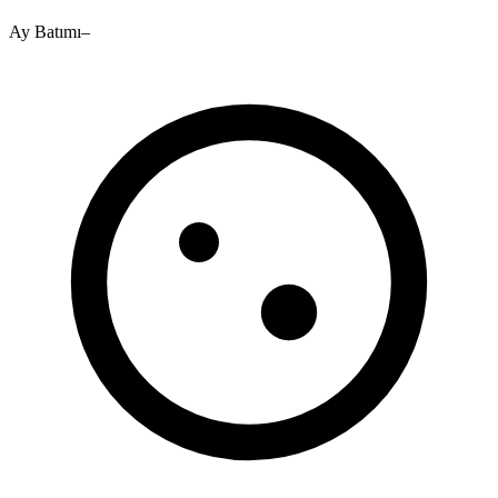
Ay Batımı
–