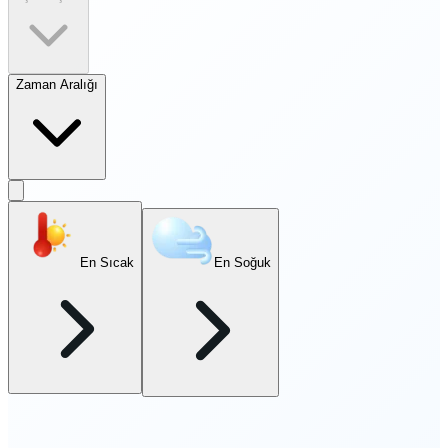
Zaman Aralığı
En Sıcak
En Soğuk