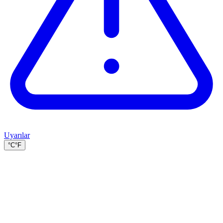
Uyarılar
°C
°F