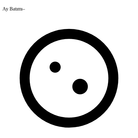
Ay Batımı
–