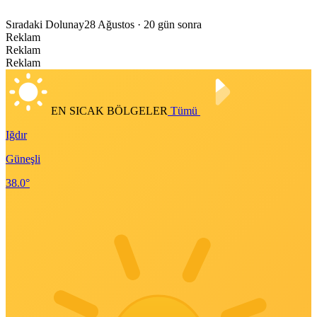
Sıradaki Dolunay
28 Ağustos
· 20 gün sonra
Reklam
Reklam
Reklam
EN SICAK BÖLGELER
Tümü
Iğdır
Güneşli
38.0°