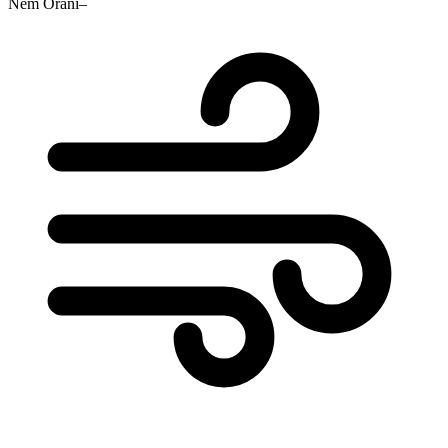
Nem Oranı
–