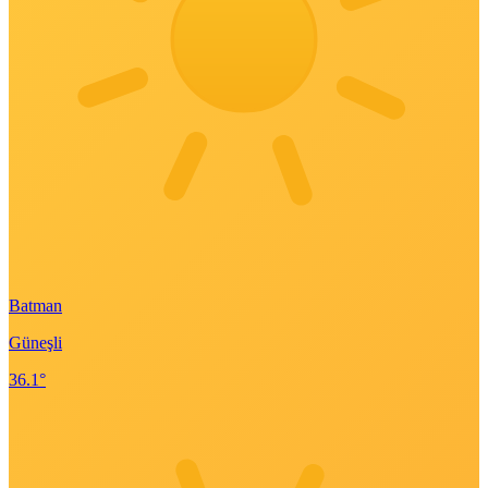
Batman
Güneşli
36.1°