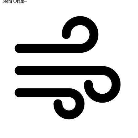
Nem Oranı
–