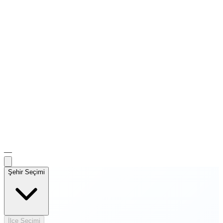
—
Şehir Seçimi
İlçe Seçimi