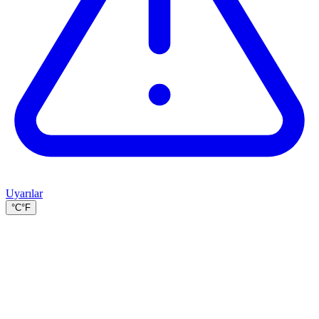
Uyarılar
°C
°F