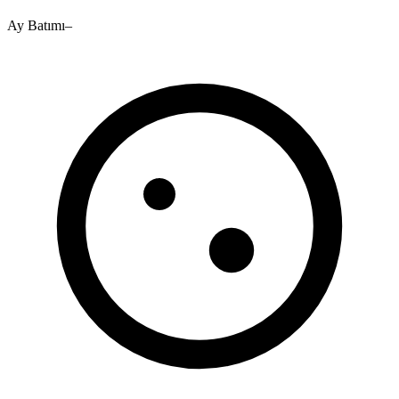
Ay Batımı
–