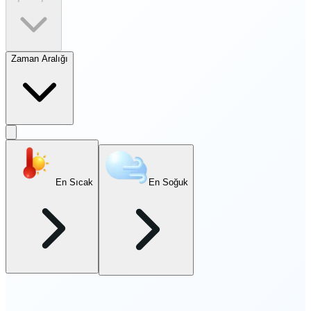
Zaman Aralığı
En Sıcak
En Soğuk