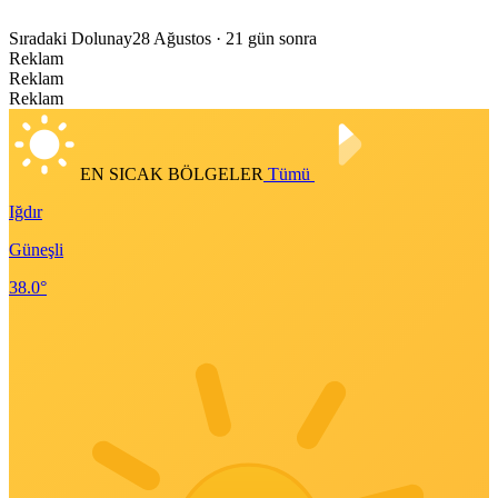
Sıradaki Dolunay
28 Ağustos
· 21 gün sonra
Reklam
Reklam
Reklam
EN SICAK BÖLGELER
Tümü
Iğdır
Güneşli
38.0°