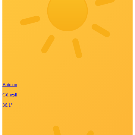
Batman
Güneşli
36.1°