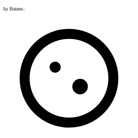
Ay Batımı
–