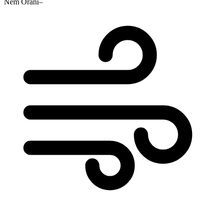
Nem Oranı
–