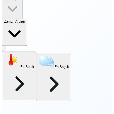
Zaman Aralığı
En Sıcak
En Soğuk