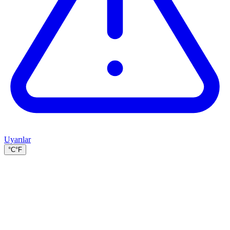
Uyarılar
°C
°F