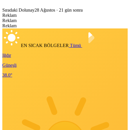
Sıradaki Dolunay
28 Ağustos
· 21 gün sonra
Reklam
Reklam
Reklam
EN SICAK BÖLGELER
Tümü
Iğdır
Güneşli
38.0°