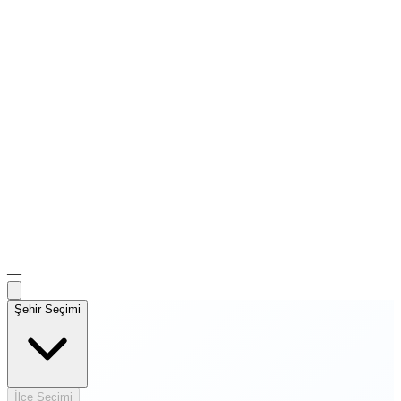
—
Şehir Seçimi
İlçe Seçimi