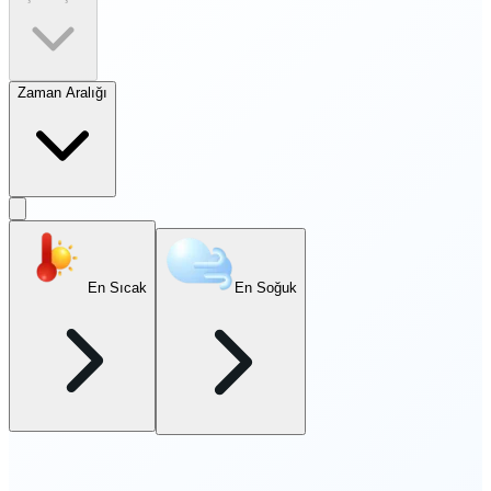
Zaman Aralığı
En Sıcak
En Soğuk