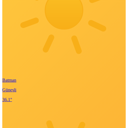
Batman
Güneşli
36.1°