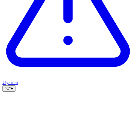
Uyarılar
°C
°F