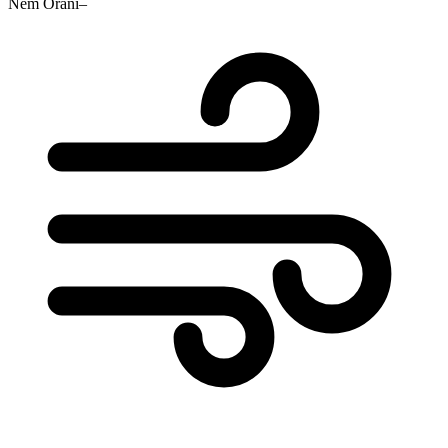
Nem Oranı
–