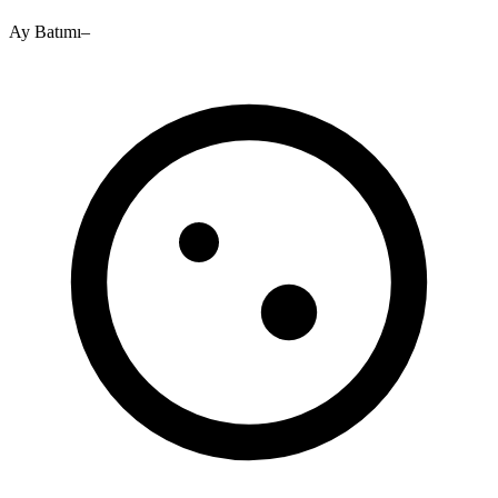
Ay Batımı
–