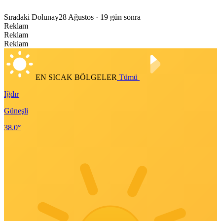
Sıradaki Dolunay
28 Ağustos
· 19 gün sonra
Reklam
Reklam
Reklam
EN SICAK BÖLGELER
Tümü
Iğdır
Güneşli
38.0°