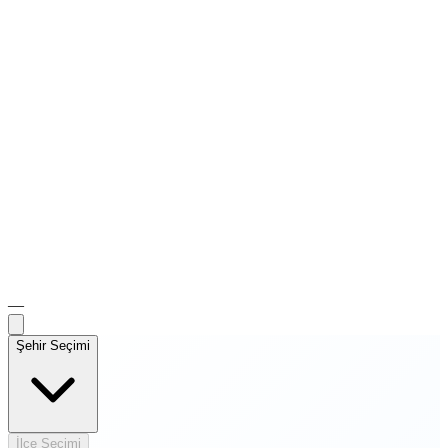
—
Şehir Seçimi
İlçe Seçimi