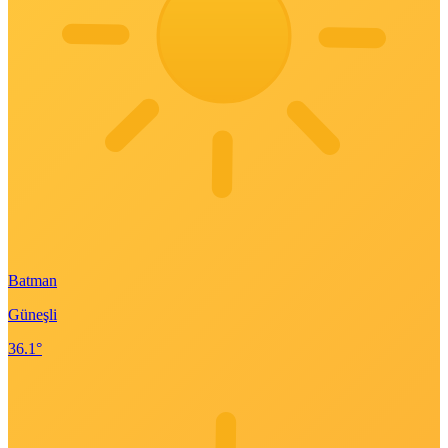
Batman
Güneşli
36.1°