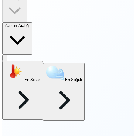
Zaman Aralığı
En Sıcak
En Soğuk