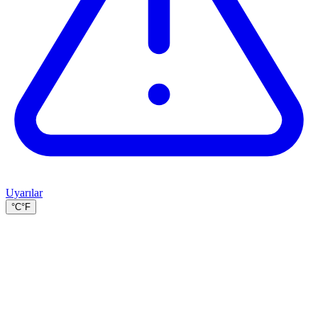
Uyarılar
°C
°F