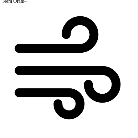
Nem Oranı
–