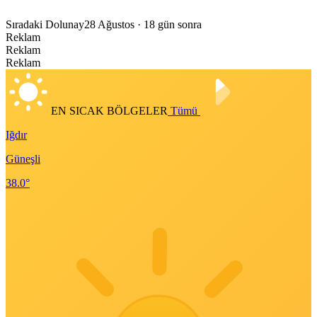
Sıradaki Dolunay
28 Ağustos
· 18 gün sonra
Reklam
Reklam
Reklam
EN SICAK BÖLGELER
Tümü
Iğdır
Güneşli
38.0°