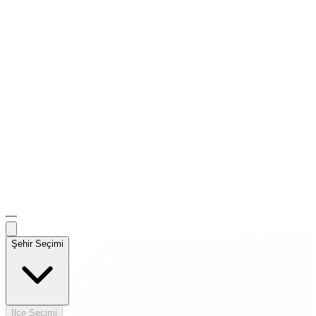
—
Şehir Seçimi
İlçe Seçimi