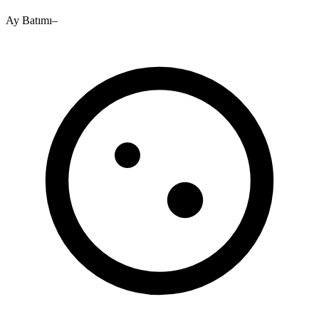
Ay Batımı
–