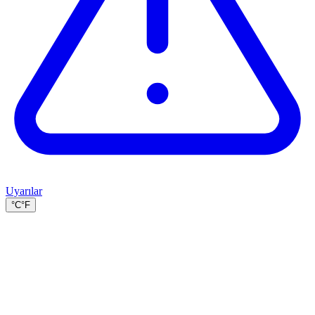
Uyarılar
°C
°F