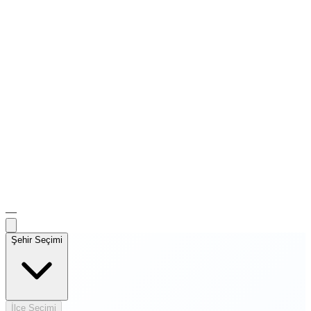
—
Şehir Seçimi
İlçe Seçimi