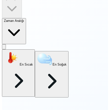
Zaman Aralığı
En Sıcak
En Soğuk