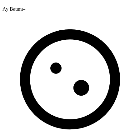
Ay Batımı
–