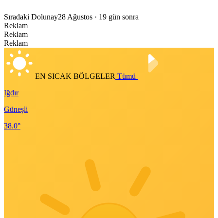
Sıradaki Dolunay
28 Ağustos
· 19 gün sonra
Reklam
Reklam
Reklam
EN SICAK BÖLGELER
Tümü
Iğdır
Güneşli
38.0°