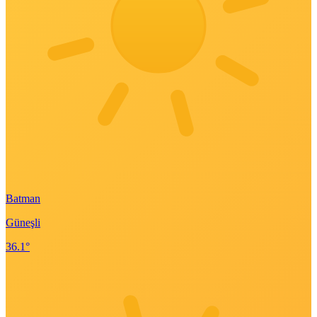
Batman
Güneşli
36.1°