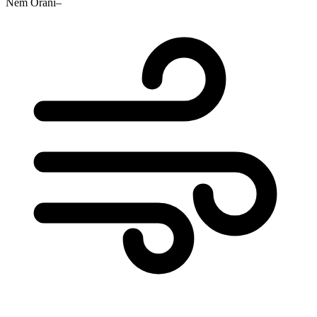
Nem Oranı
–