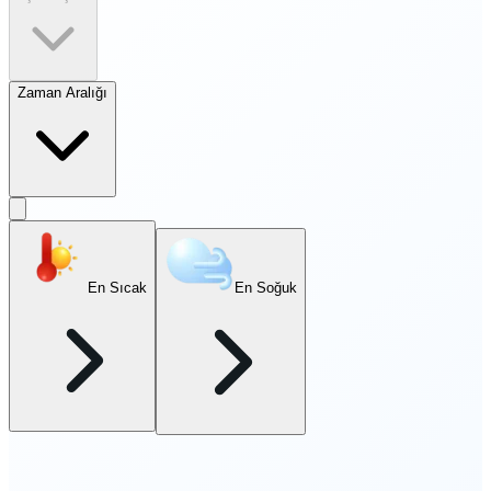
Zaman Aralığı
En Sıcak
En Soğuk