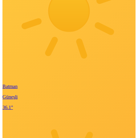
Batman
Güneşli
36.1°