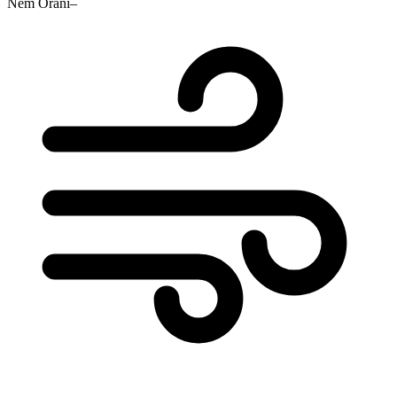
Nem Oranı
–