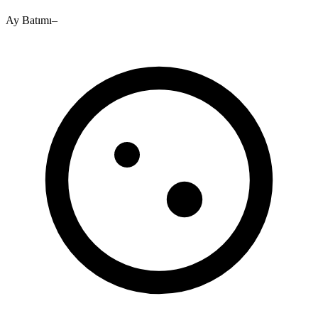
Ay Batımı
–