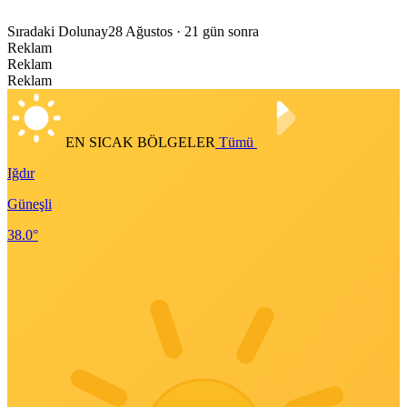
Sıradaki Dolunay
28 Ağustos
· 21 gün sonra
Reklam
Reklam
Reklam
EN SICAK BÖLGELER
Tümü
Iğdır
Güneşli
38.0°