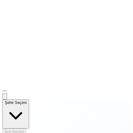
—
Şehir Seçimi
İlçe Seçimi