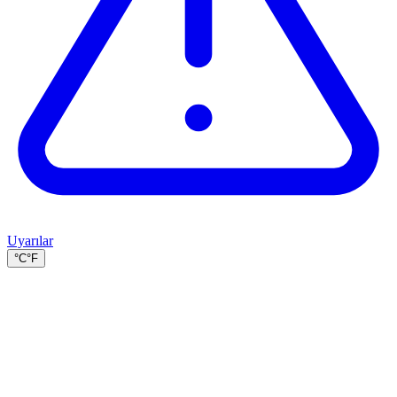
Uyarılar
°C
°F