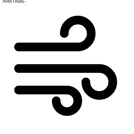
Nem Oranı
–