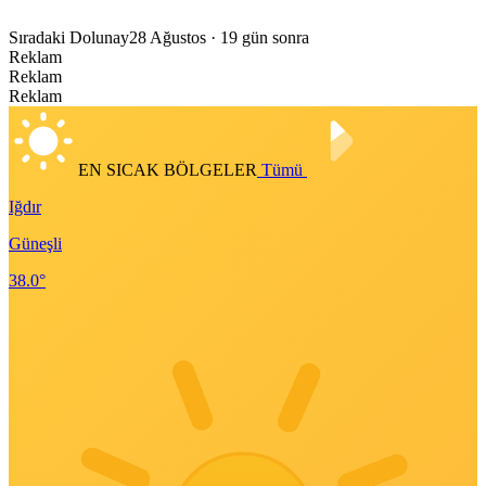
Sıradaki Dolunay
28 Ağustos
· 19 gün sonra
Reklam
Reklam
Reklam
EN SICAK BÖLGELER
Tümü
Iğdır
Güneşli
38.0°