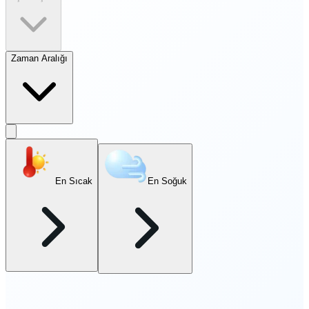
Zaman Aralığı
En Sıcak
En Soğuk