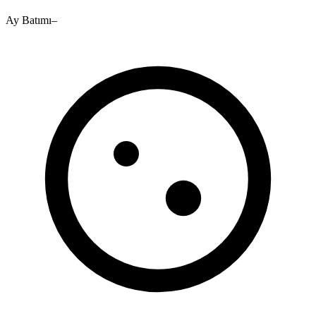
Ay Batımı
–