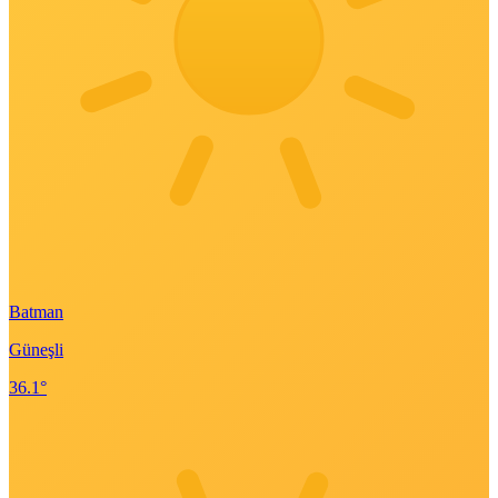
Batman
Güneşli
36.1°