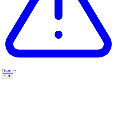
Uyarılar
°C
°F