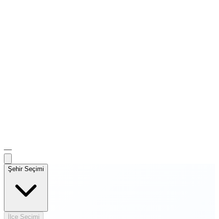
—
Şehir Seçimi
İlçe Seçimi