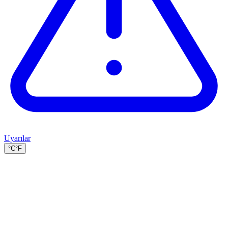
Uyarılar
°C
°F