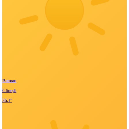
Batman
Güneşli
36.1°