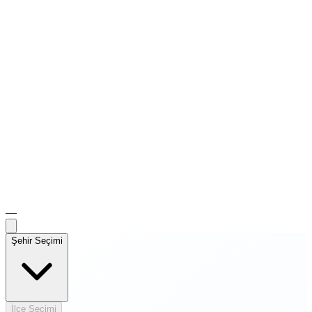
—
Şehir Seçimi
İlçe Seçimi