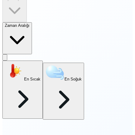
Zaman Aralığı
En Sıcak
En Soğuk