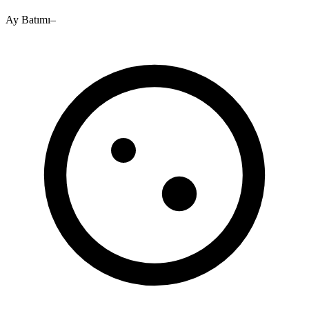
Ay Batımı
–