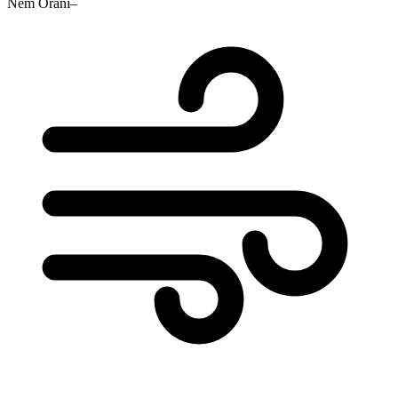
Nem Oranı
–