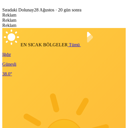
Sıradaki Dolunay
28 Ağustos
· 20 gün sonra
Reklam
Reklam
Reklam
EN SICAK BÖLGELER
Tümü
Iğdır
Güneşli
38.0°