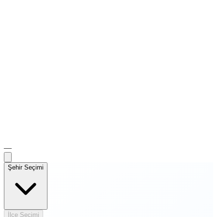
—
Şehir Seçimi
İlçe Seçimi