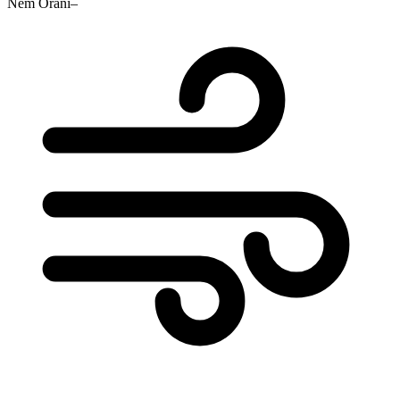
Nem Oranı
–