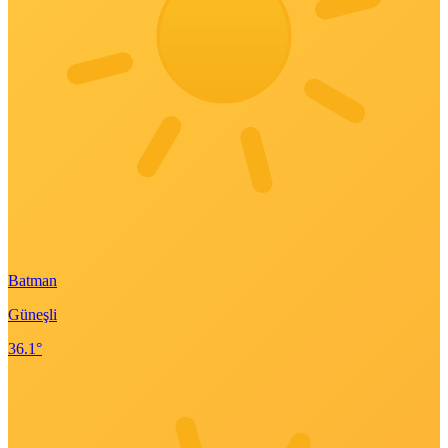
Batman
Güneşli
36.1°