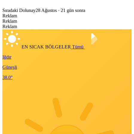
Sıradaki Dolunay
28 Ağustos
· 21 gün sonra
Reklam
Reklam
Reklam
EN SICAK BÖLGELER
Tümü
Iğdır
Güneşli
38.0°