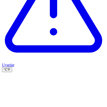
Uyarılar
°C
°F