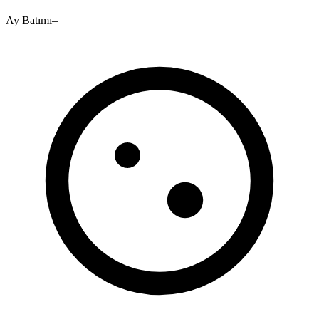
Ay Batımı
–