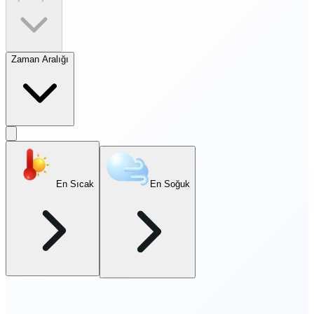
Zaman Aralığı
En Sıcak
En Soğuk