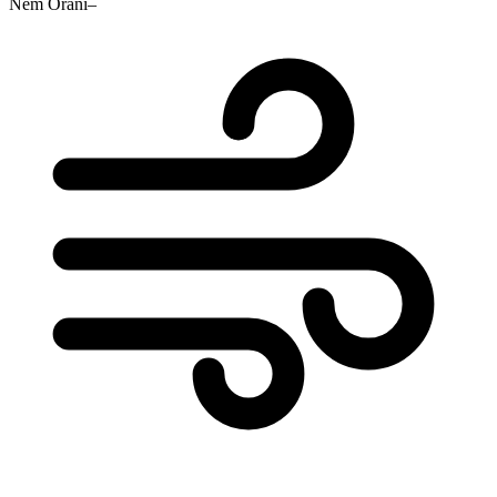
Nem Oranı
–