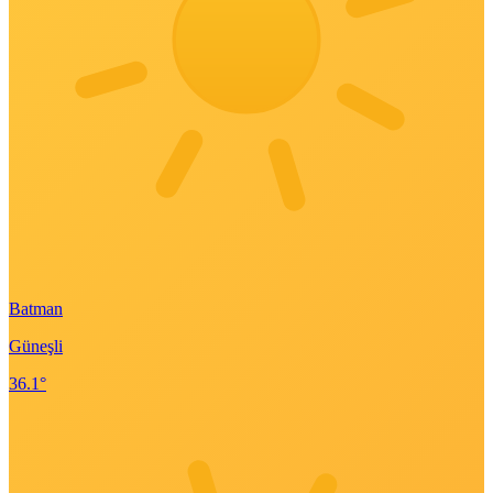
Batman
Güneşli
36.1°