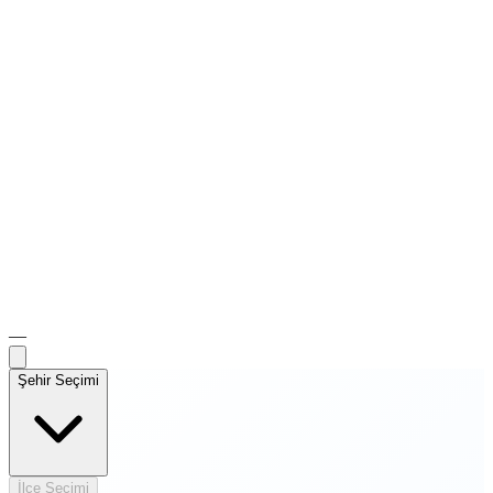
—
Şehir Seçimi
İlçe Seçimi