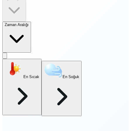
Zaman Aralığı
En Sıcak
En Soğuk