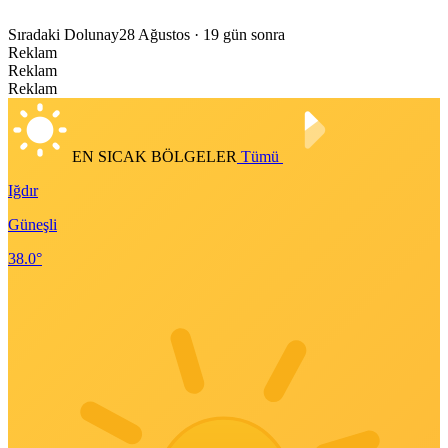
Sıradaki Dolunay
28 Ağustos
· 19 gün sonra
Reklam
Reklam
Reklam
EN SICAK BÖLGELER
Tümü
Iğdır
Güneşli
38.0°