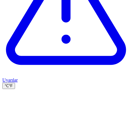
Uyarılar
°C
°F