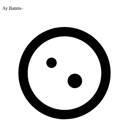
Ay Batımı
–