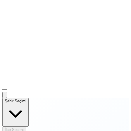
—
Şehir Seçimi
İlçe Seçimi