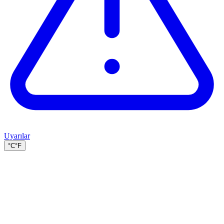
Uyarılar
°C
°F