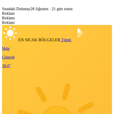
Sıradaki Dolunay
28 Ağustos
· 21 gün sonra
Reklam
Reklam
Reklam
EN SICAK BÖLGELER
Tümü
Iğdır
Güneşli
38.0°