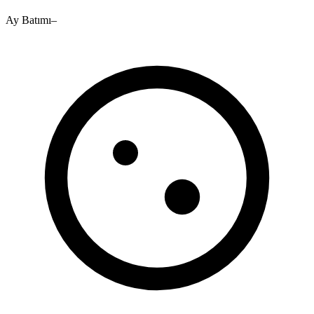
Ay Batımı
–