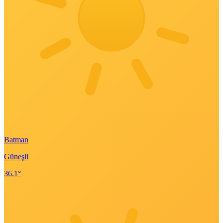
Batman
Güneşli
36.1°