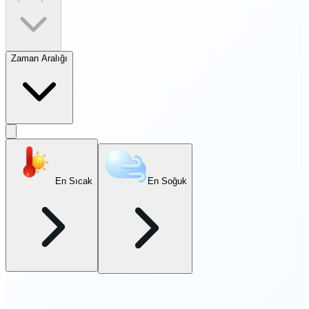
Zaman Aralığı
En Sıcak
En Soğuk