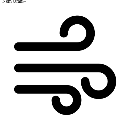
Nem Oranı
–