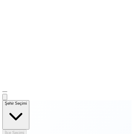
—
Şehir Seçimi
İlçe Seçimi