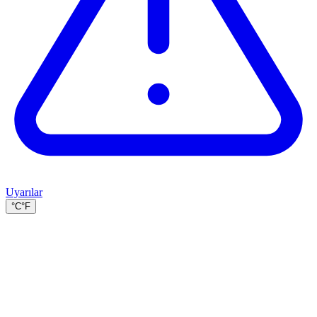
Uyarılar
°C
°F