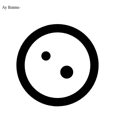
Ay Batımı
–