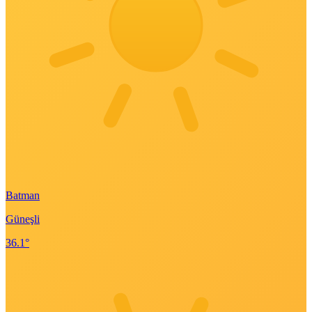
Batman
Güneşli
36.1°