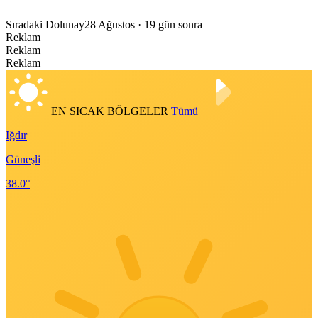
Sıradaki Dolunay
28 Ağustos
· 19 gün sonra
Reklam
Reklam
Reklam
EN SICAK BÖLGELER
Tümü
Iğdır
Güneşli
38.0°