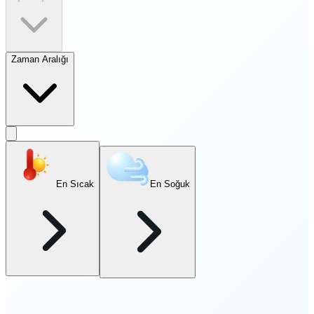
Zaman Aralığı
En Sıcak
En Soğuk