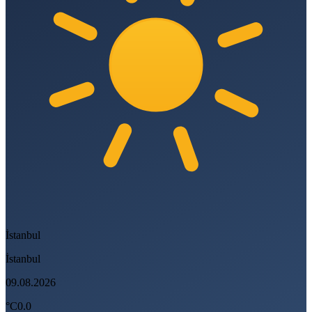
İstanbul
İstanbul
09.08.2026
°C
0.0