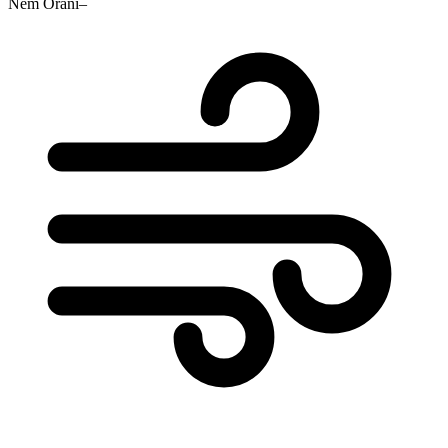
Nem Oranı
–