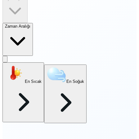
Zaman Aralığı
En Sıcak
En Soğuk