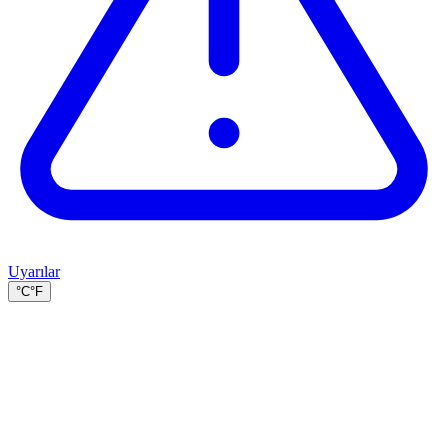
Uyarılar
°C
°F