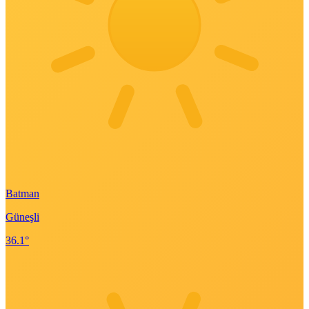
Batman
Güneşli
36.1°