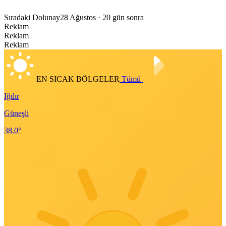
Sıradaki Dolunay
28 Ağustos
· 20 gün sonra
Reklam
Reklam
Reklam
EN SICAK BÖLGELER
Tümü
Iğdır
Güneşli
38.0°