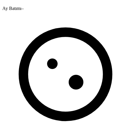
Ay Batımı
–