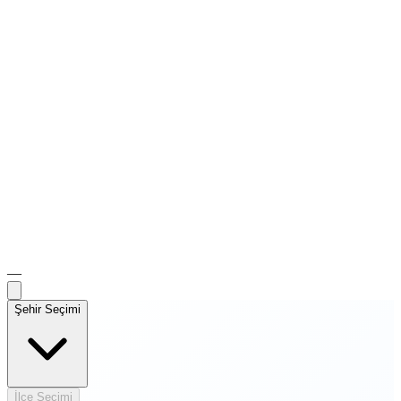
—
Şehir Seçimi
İlçe Seçimi