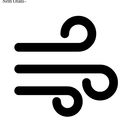
Nem Oranı
–