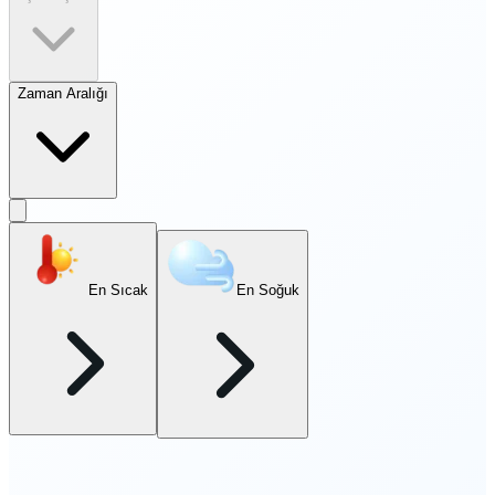
Zaman Aralığı
En Sıcak
En Soğuk