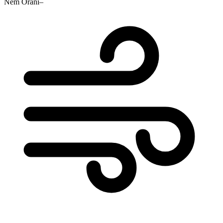
Nem Oranı
–