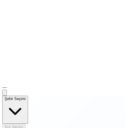
—
Şehir Seçimi
İlçe Seçimi