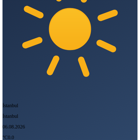
İstanbul
İstanbul
06.08.2026
°C
0.0