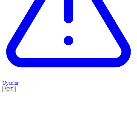
Uyarılar
°C
°F