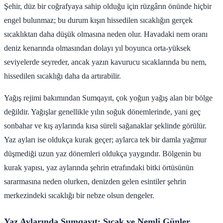
Şehir, düz bir coğrafyaya sahip olduğu için rüzgârın önünde hiçbir
engel bulunmaz; bu durum kışın hissedilen sıcaklığın gerçek
sıcaklıktan daha düşük olmasına neden olur. Havadaki nem oranı
deniz kenarında olmasından dolayı yıl boyunca orta-yüksek
seviyelerde seyreder, ancak yazın kavurucu sıcaklarında bu nem,
hissedilen sıcaklığı daha da artırabilir.
Yağış rejimi bakımından Sumqayıt, çok yoğun yağış alan bir bölge
değildir. Yağışlar genellikle yılın soğuk dönemlerinde, yani geç
sonbahar ve kış aylarında kısa süreli sağanaklar şeklinde görülür.
Yaz ayları ise oldukça kurak geçer; aylarca tek bir damla yağmur
düşmediği uzun yaz dönemleri oldukça yaygındır. Bölgenin bu
kurak yapısı, yaz aylarında şehrin etrafındaki bitki örtüsünün
sararmasına neden olurken, denizden gelen esintiler şehrin
merkezindeki sıcaklığı bir nebze olsun dengeler.
Yaz Aylarında Sumqayıt: Sıcak ve Nemli Günler