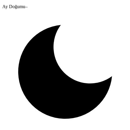
Ay Doğumu
–