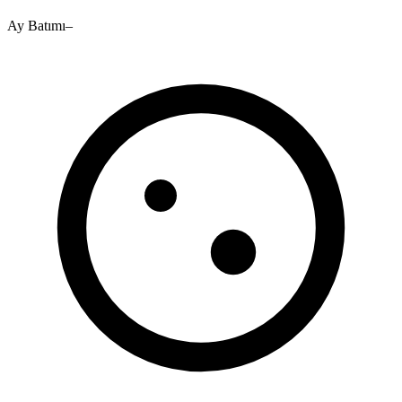
Ay Batımı
–