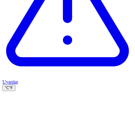
Uyarılar
°C
°F