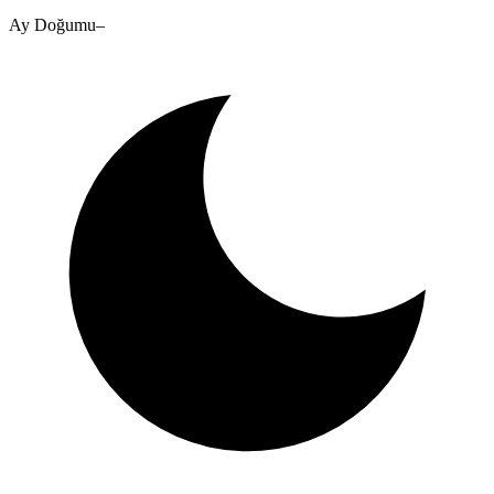
Ay Doğumu
–