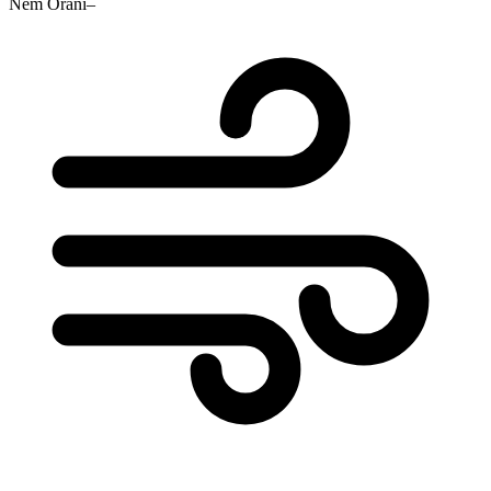
Nem Oranı
–