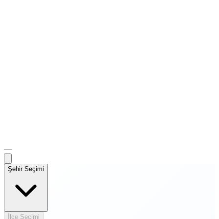
—
Şehir Seçimi
İlçe Seçimi