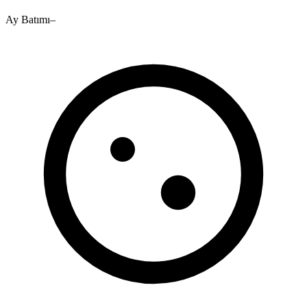
Ay Batımı
–