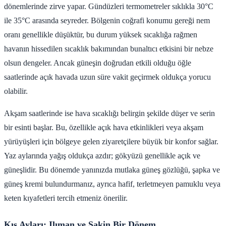
dönemlerinde zirve yapar. Gündüzleri termometreler sıklıkla 30°C
ile 35°C arasında seyreder. Bölgenin coğrafi konumu gereği nem
oranı genellikle düşüktür, bu durum yüksek sıcaklığa rağmen
havanın hissedilen sıcaklık bakımından bunaltıcı etkisini bir nebze
olsun dengeler. Ancak güneşin doğrudan etkili olduğu öğle
saatlerinde açık havada uzun süre vakit geçirmek oldukça yorucu
olabilir.
Akşam saatlerinde ise hava sıcaklığı belirgin şekilde düşer ve serin
bir esinti başlar. Bu, özellikle açık hava etkinlikleri veya akşam
yürüyüşleri için bölgeye gelen ziyaretçilere büyük bir konfor sağlar.
Yaz aylarında yağış oldukça azdır; gökyüzü genellikle açık ve
güneşlidir. Bu dönemde yanınızda mutlaka güneş gözlüğü, şapka ve
güneş kremi bulundurmanız, ayrıca hafif, terletmeyen pamuklu veya
keten kıyafetleri tercih etmeniz önerilir.
Kış Ayları: Ilıman ve Sakin Bir Dönem