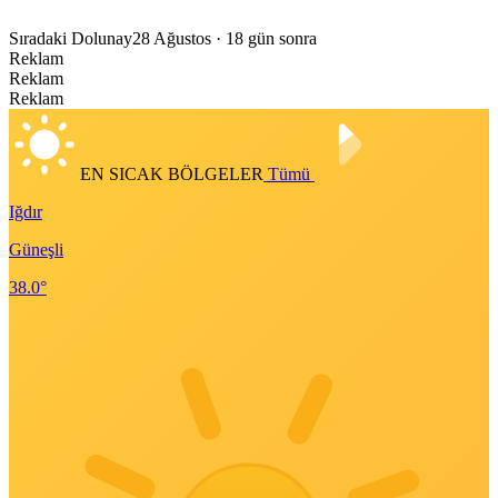
Sıradaki Dolunay
28 Ağustos
· 18 gün sonra
Reklam
Reklam
Reklam
EN SICAK BÖLGELER
Tümü
Iğdır
Güneşli
38.0°