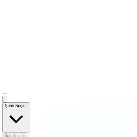
—
Şehir Seçimi
İlçe Seçimi