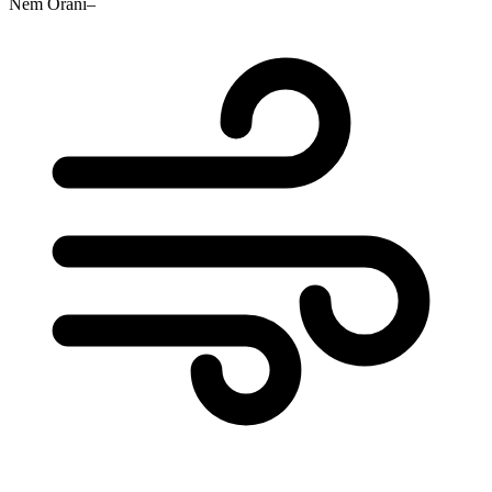
Nem Oranı
–