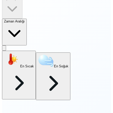
Zaman Aralığı
En Sıcak
En Soğuk