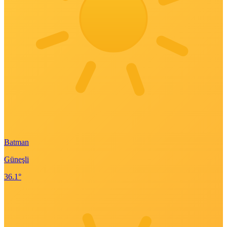
Batman
Güneşli
36.1°