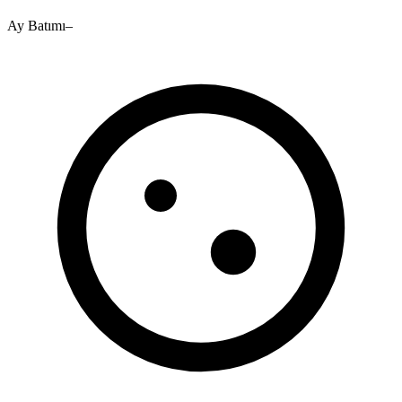
Ay Batımı
–