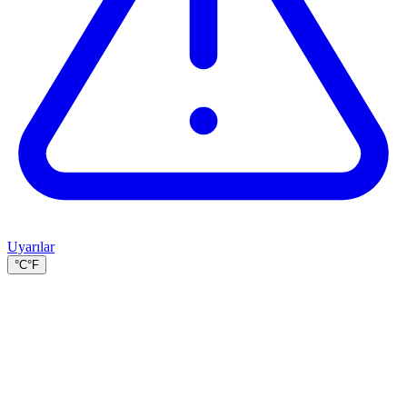
Uyarılar
°C
°F