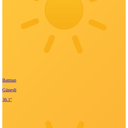
Batman
Güneşli
36.1°