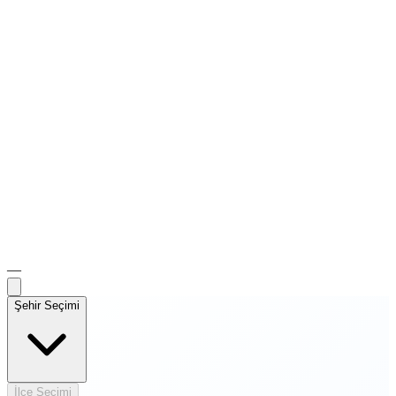
—
Şehir Seçimi
İlçe Seçimi