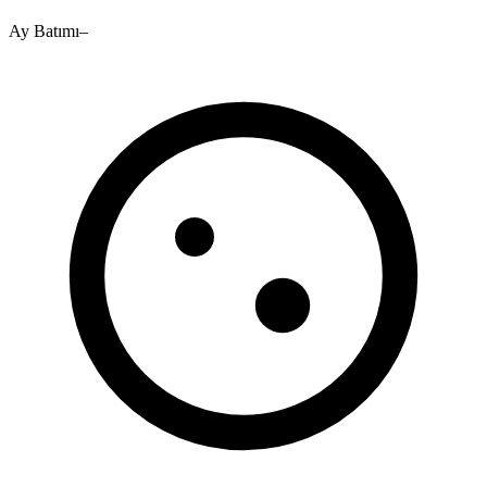
Ay Batımı
–