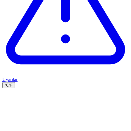
Uyarılar
°C
°F