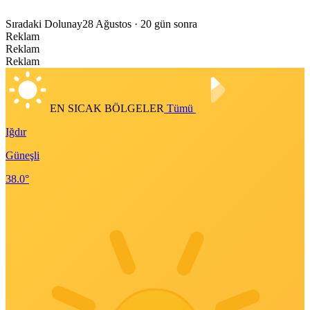
Sıradaki Dolunay
28 Ağustos
· 20 gün sonra
Reklam
Reklam
Reklam
EN SICAK BÖLGELER
Tümü
Iğdır
Güneşli
38.0°