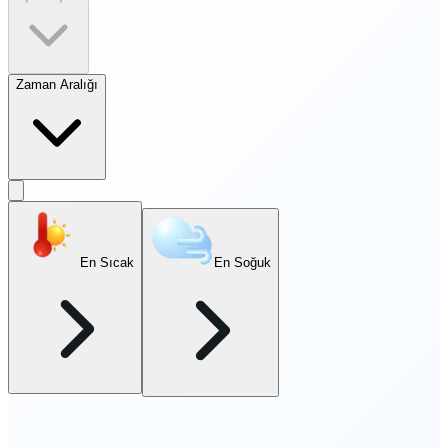
Zaman Aralığı
En Sıcak
En Soğuk