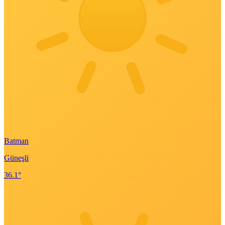
Batman
Güneşli
36.1°