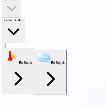
Zaman Aralığı
En Sıcak
En Soğuk