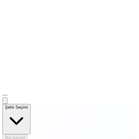
—
Şehir Seçimi
İlçe Seçimi