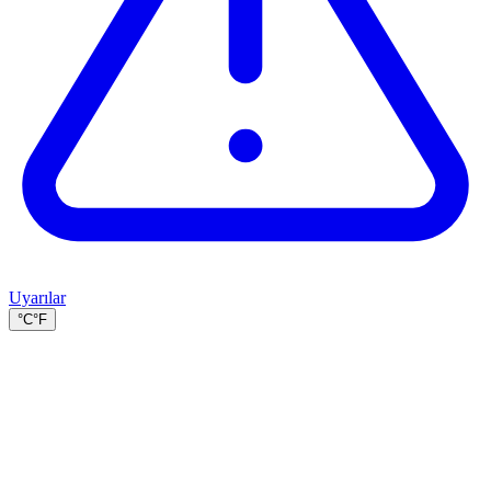
Uyarılar
°C
°F