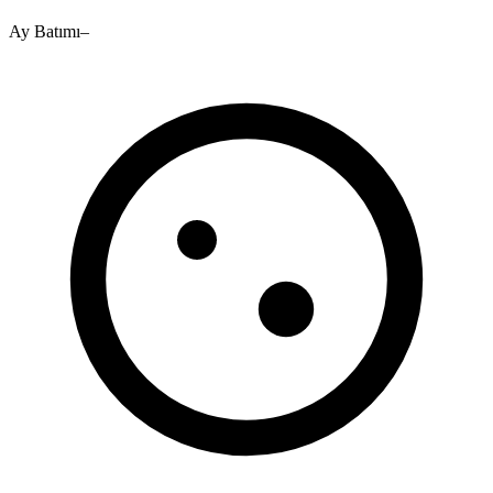
Ay Batımı
–