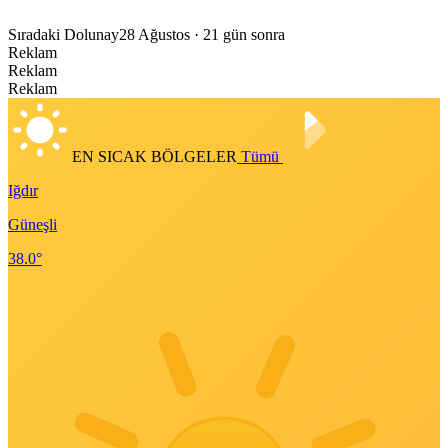
Sıradaki Dolunay
28 Ağustos
· 21 gün sonra
Reklam
Reklam
Reklam
EN SICAK BÖLGELER
Tümü
Iğdır
Güneşli
38.0°