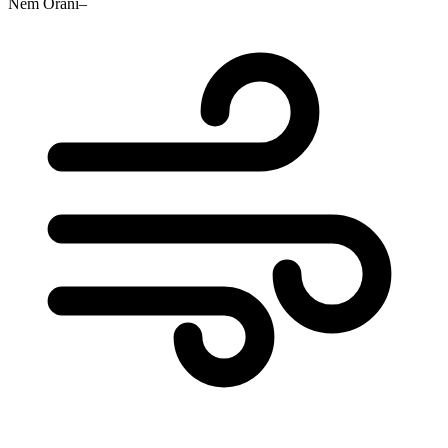
Nem Oranı
–