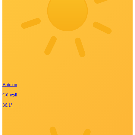
Batman
Güneşli
36.1°