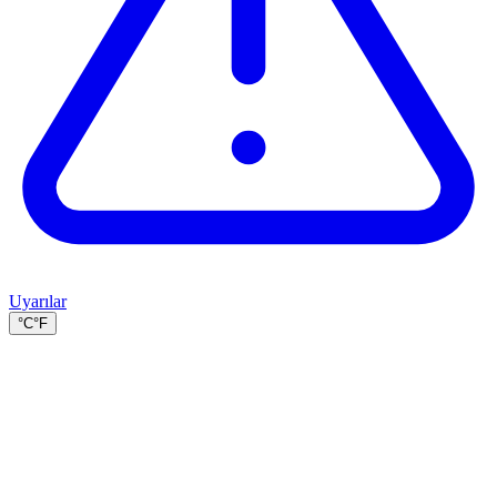
Uyarılar
°C
°F