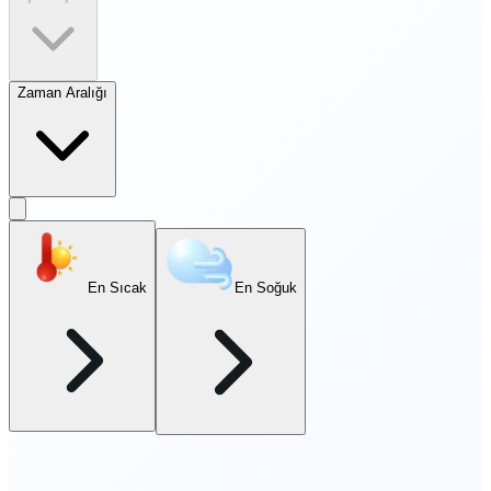
Zaman Aralığı
En Sıcak
En Soğuk