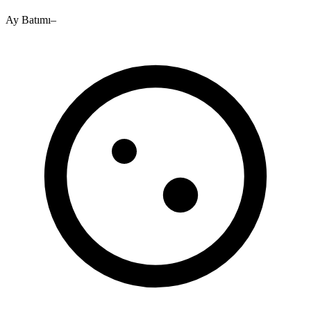
Ay Batımı
–