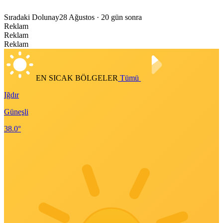
Sıradaki Dolunay
28 Ağustos
· 20 gün sonra
Reklam
Reklam
Reklam
EN SICAK BÖLGELER
Tümü
Iğdır
Güneşli
38.0°