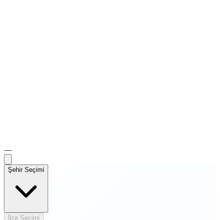
—
Şehir Seçimi
İlçe Seçimi