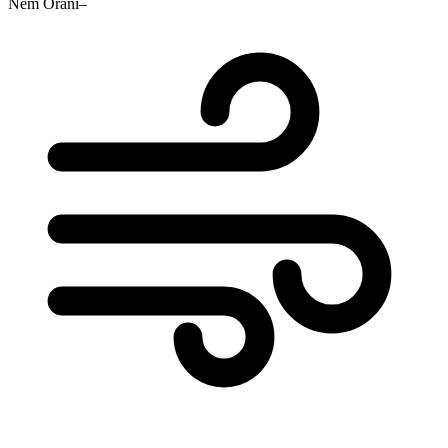
Nem Oranı
–