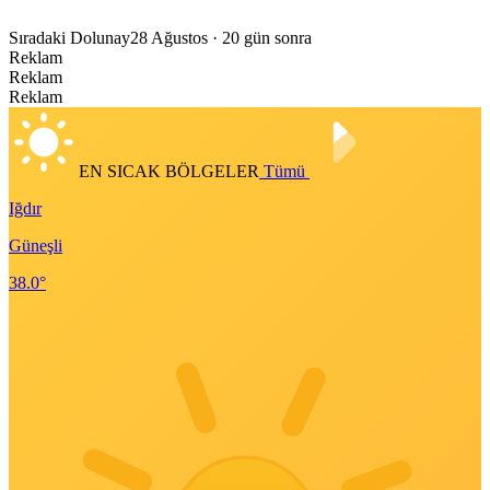
Sıradaki Dolunay
28 Ağustos
· 20 gün sonra
Reklam
Reklam
Reklam
EN SICAK BÖLGELER
Tümü
Iğdır
Güneşli
38.0°