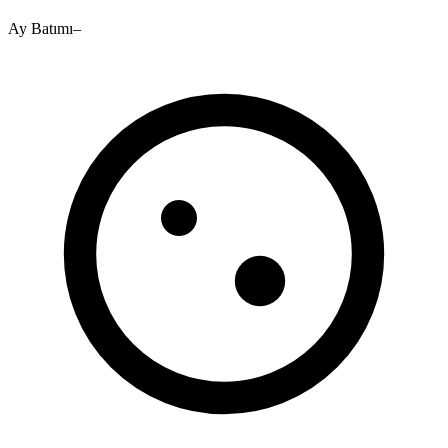
Ay Batımı
–