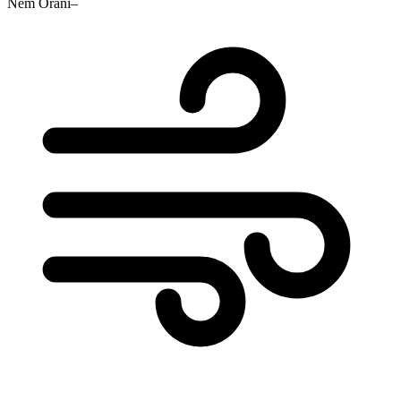
Nem Oranı
–