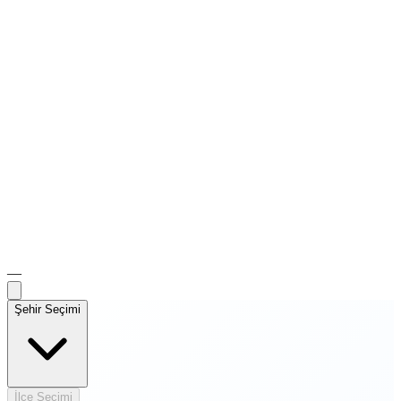
—
Şehir Seçimi
İlçe Seçimi