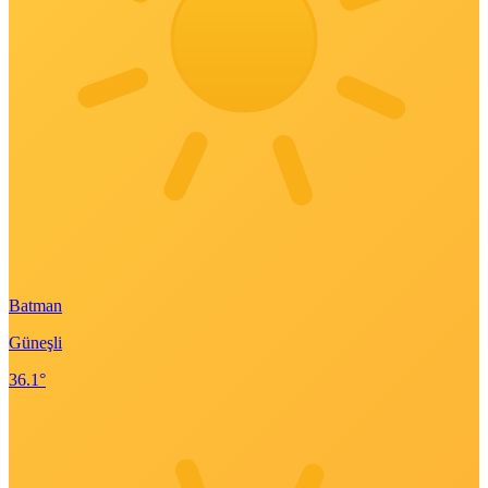
Batman
Güneşli
36.1°