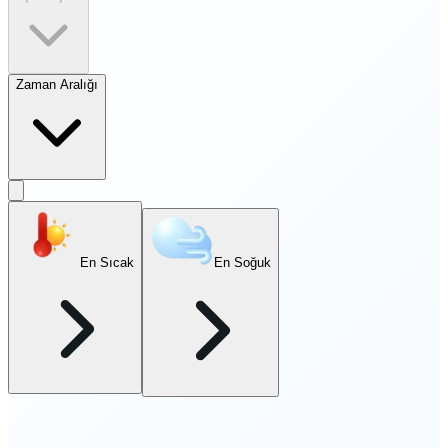
Zaman Aralığı
En Sıcak
En Soğuk