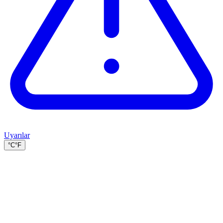
Uyarılar
°C
°F