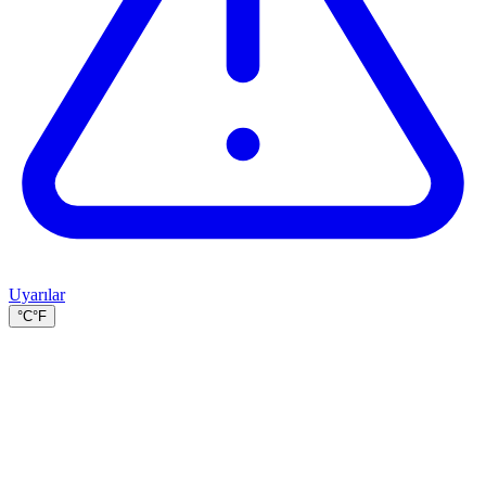
Uyarılar
°C
°F