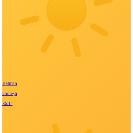
Batman
Güneşli
36.1°