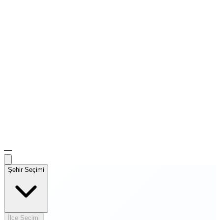
—
Şehir Seçimi
İlçe Seçimi