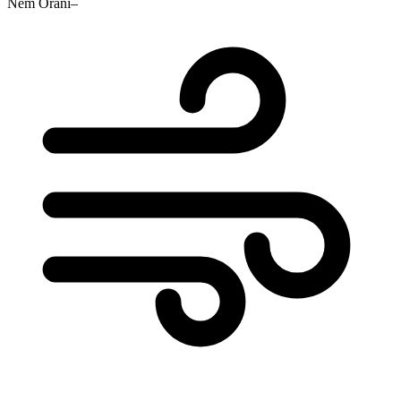
Nem Oranı
–