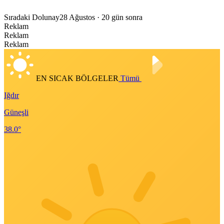
Sıradaki Dolunay
28 Ağustos
· 20 gün sonra
Reklam
Reklam
Reklam
EN SICAK BÖLGELER
Tümü
Iğdır
Güneşli
38.0°