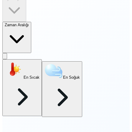
Zaman Aralığı
En Sıcak
En Soğuk