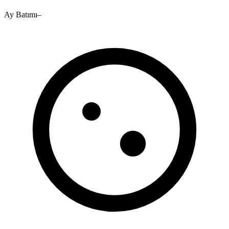
Ay Batımı
–