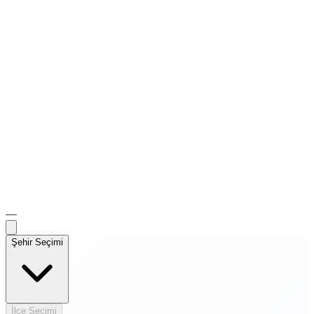
—
Şehir Seçimi
İlçe Seçimi