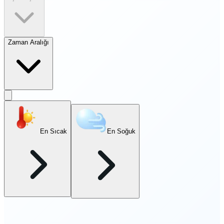
Zaman Aralığı
En Sıcak
En Soğuk