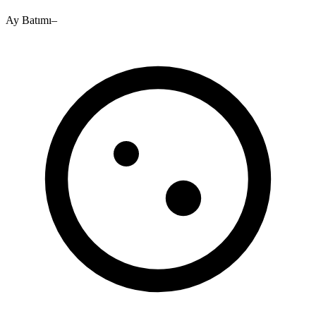
Ay Batımı
–