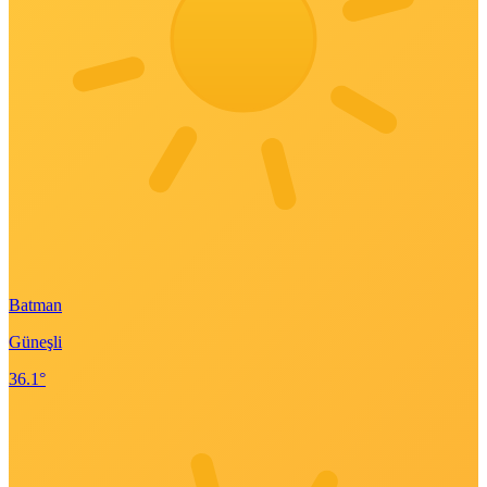
Batman
Güneşli
36.1°