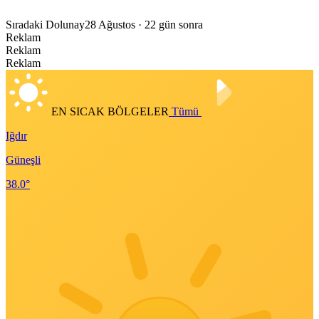
Sıradaki Dolunay
28 Ağustos
· 22 gün sonra
Reklam
Reklam
Reklam
EN SICAK BÖLGELER
Tümü
Iğdır
Güneşli
38.0°