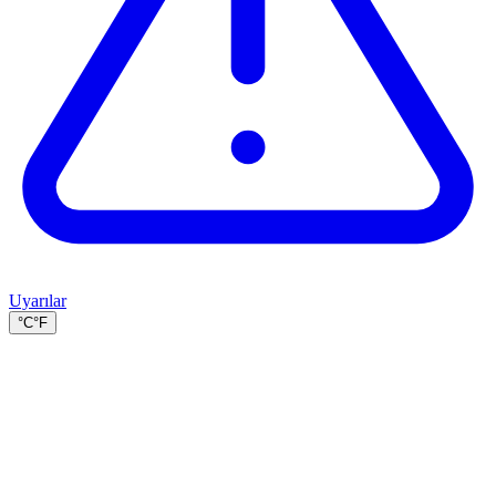
Uyarılar
°C
°F