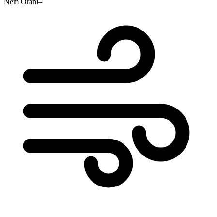
Nem Oranı
–