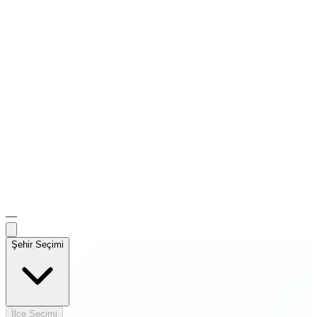
—
Şehir Seçimi
İlçe Seçimi