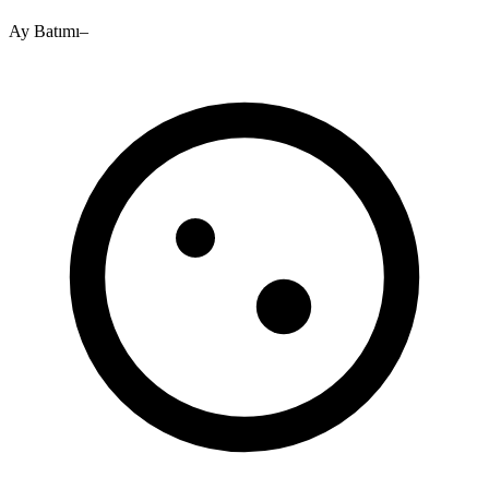
Ay Batımı
–