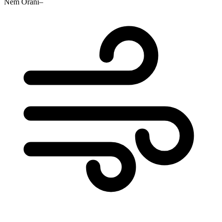
Nem Oranı
–