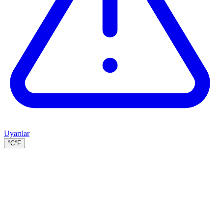
Uyarılar
°C
°F