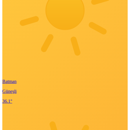
Batman
Güneşli
36.1°