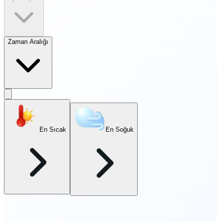
Zaman Aralığı
En Sıcak
En Soğuk