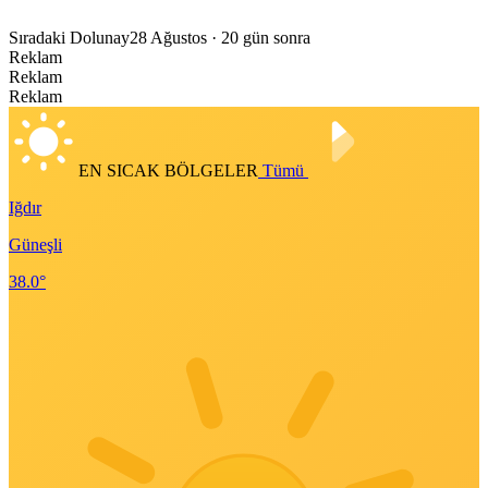
Sıradaki Dolunay
28 Ağustos
· 20 gün sonra
Reklam
Reklam
Reklam
EN SICAK BÖLGELER
Tümü
Iğdır
Güneşli
38.0°